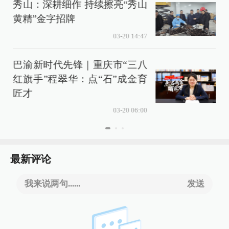
秀山：深耕细作 持续擦亮“秀山
黄精”金字招牌
03-20 14:47
巴渝新时代先锋｜重庆市“三八
红旗手”程翠华：点“石”成金育
匠才
03-20 06:00
最新评论
我来说两句......
发送