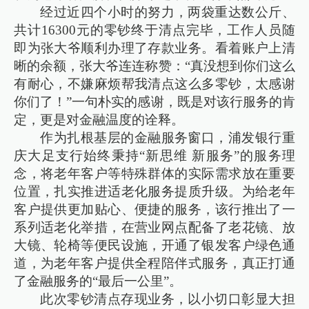
经过近四个小时的努力，两袋重达数公斤、
共计16300元的零钞终于清点完毕，工作人员随
即为张大爷顺利办理了存款业务。看着账户上清
晰的余额，张大爷连连称赞：“真没想到你们这么
有耐心，不嫌麻烦帮我清点这么多零钞，太感谢
你们了！”一句朴实的感谢，既是对该行服务的肯
定，更是对金融温度的诠释。
作为扎根基层的金融服务窗口，浦发银行重
庆大足支行始终秉持“新思维 新服务”的服务理
念，将老年客户等特殊群体的实际需求放在重要
位置，扎实推进适老化服务提质升级。为给老年
客户提供更加贴心、便捷的服务，该行推出了一
系列适老化举措，在营业网点配备了老花镜、放
大镜、轮椅等便民设施，开通了银发客户绿色通
道，为老年客户提供全程陪伴式服务，真正打通
了金融服务的“最后一公里”。
此次零钞清点存现业务，以小切口彰显大担