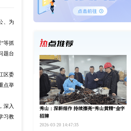
公、为
”等抓
问题台
江区委
重点举
，深入
秀山：深耕细作 持续擦亮“秀山黄精”金字
招牌
学习教
2026-03-20 14:47:35