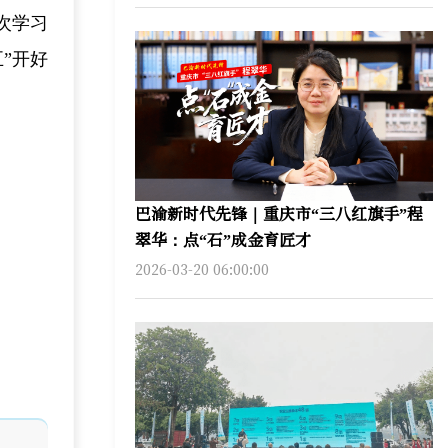
次学习
”开好
巴渝新时代先锋｜重庆市“三八红旗手”程
翠华：点“石”成金育匠才
2026-03-20 06:00:00