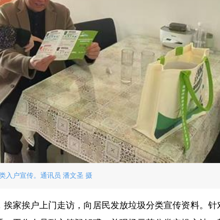
类入户宣传。通讯员 潘文圣 摄
”，挨家挨户上门走访，向居民发放垃圾分类宣传资料。针