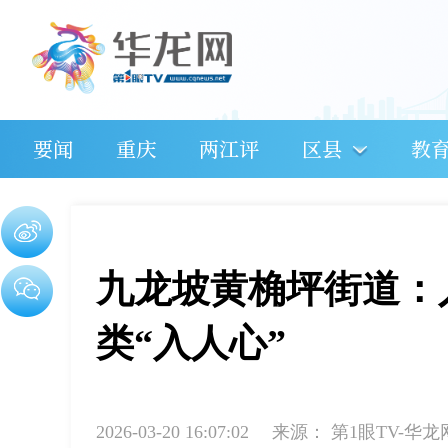
要闻
重庆
两江评
区县
教
九龙坡黄桷坪街道：入
类“入人心”
2026-03-20 16:07:02
来源：
第1眼TV-华龙