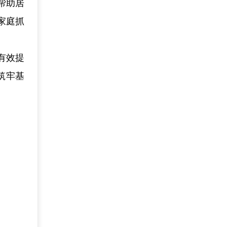
帮助居
家庭抓
有效提
筑牢基