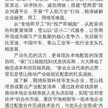
策直达、诉求快办、减负增效；搭建“璧商荟”政
企沟通平台，开展“千人助万企”行动，精准破解
企业融资、用工、用地等难题。
从“拿地即开工”到“投产即赋能”，从政策供
给到要素保障，璧山以“店小二”式服务，让营商
环境成为吸引产业集聚的核心竞争力，先后吸引
比亚迪、中国中车、青山工业等一批行业龙头扎
根发展。
产业生态的活力，更体现在本地配套的深度
协同。“家门口就能找到优质供应商，大大降低了
物流成本和供应链风险。”参会企业代表的点赞，
背后是璧山推动产业链就近配套的扎实成效。
据了解，围绕辰致科技等龙头企业，璧山梳
理形成重点产业配套清单，通过政府牵线搭桥，
推动本地企业精准嵌入龙头供应链，实现“近邻变
伙伴”的合作升级。重庆宇海精密等一批本地企业
通过配套合作完成技术迭代，与龙头企业形成“共