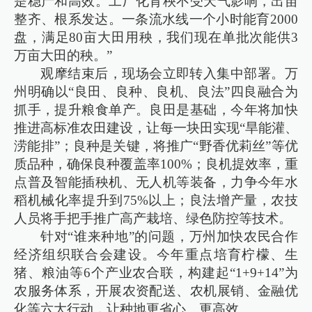
是稳产和高效。工厂化育秧不受天气影响，出苗
整齐、根系发达。一条流水线一个小时能育2000
盘，满足80亩大田用秧，我们现在单批次能供3
万亩大田的秧。”
观摩结束后，现场会立即转入集中部署。万
州明确以“良田、良种、良机、良法”四良融合为
抓手，提升粮食单产。良田是基础，今年将加快
推进高标准农田建设，让每一块田实现“旱能灌、
涝能排”；良种是关键，将推广“野香优莉丝”等优
质品种，确保良种覆盖率100%；良机提效率，重
点普及智能插秧机、无人机等装备，力争今年水
稻机械化率提升到75%以上；良法增产量，农技
人员将手把手推广高产栽培、绿色防控等技术。
针对“谁来种地”的问题，万州加快农民合作
经济组织联合会建设。今年重点培育柠檬、生
猪、粮油等6个产业农合联，构建起“1+9+14”为
农服务体系，开展农资配送、农机展销、金融优
化等六大行动，让种地更省心、更高效。