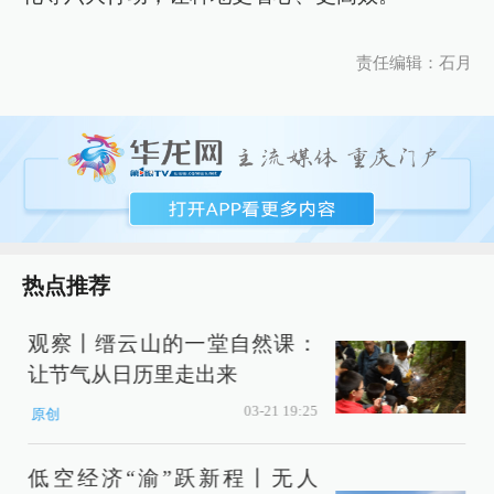
责任编辑：石月
热点推荐
观察丨缙云山的一堂自然课：
让节气从日历里走出来
困
03-21 19:25
原创
低空经济“渝”跃新程丨无人