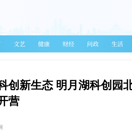
育
文艺
健康
财经
问政
生活
”科创新生态 明月湖科创园
开营
网