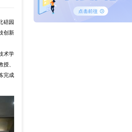
北碚园
技创新
技术学
教授、
炼完成