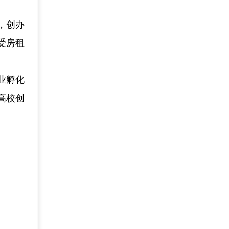
，创办
受房租
业孵化
高校创