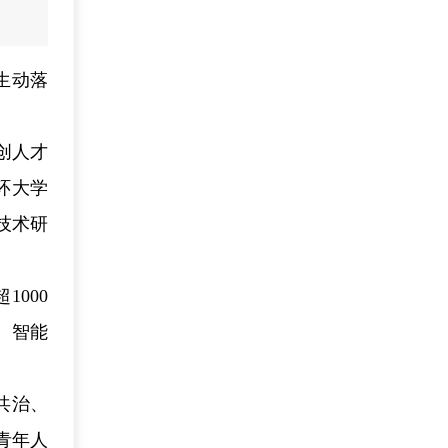
生动落
创人才
环大学
技术研
000
、智能
共治、
青年人