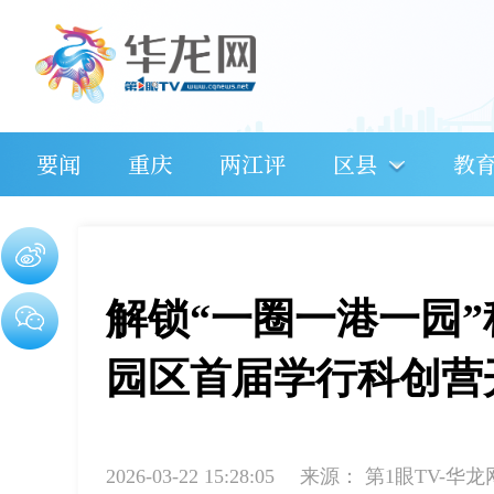
要闻
重庆
两江评
区县
教
解锁“一圈一港一园
园区首届学行科创营
2026-03-22 15:28:05
来源：
第1眼TV-华龙