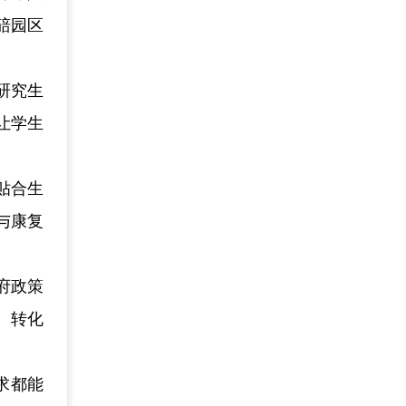
碚园区
研究生
让学生
贴合生
与康复
府政策
、转化
求都能