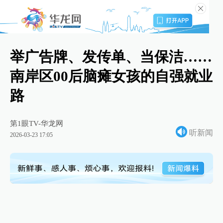
举广告牌、发传单、当保洁……
南岸区00后脑瘫女孩的自强就业
路
第1眼TV-华龙网
听新闻
2026-03-23 17:05