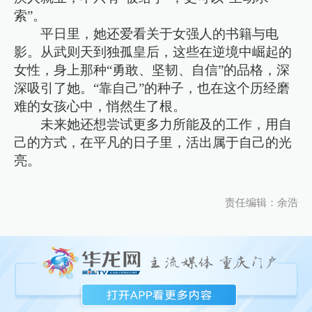
索”。
平日里，她还爱看关于女强人的书籍与电
影。从武则天到独孤皇后，这些在逆境中崛起的
女性，身上那种“勇敢、坚韧、自信”的品格，深
深吸引了她。“靠自己”的种子，也在这个历经磨
难的女孩心中，悄然生了根。
未来她还想尝试更多力所能及的工作，用自
己的方式，在平凡的日子里，活出属于自己的光
亮。
责任编辑：余浩