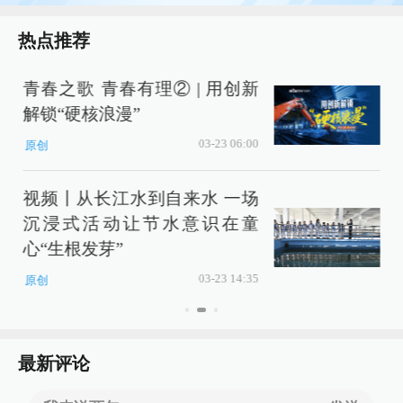
热点推荐
青春之歌 青春有理② | 用创新
解锁“硬核浪漫”
03-23 06:00
原创
视频丨从长江水到自来水 一场
沉浸式活动让节水意识在童
心“生根发芽”
03-23 14:35
原创
最新评论