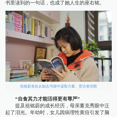
书里读到的一句话，也成了她人生的座右铭。
祖铭蔚喜欢从励志书籍中汲取力量。受访者供图
“自食其力才能活得更有尊严”
提及祖铭蔚的成长经历，母亲董克秀眼中泛
起了泪光。年幼时，女儿因病理性黄疸引发了脑