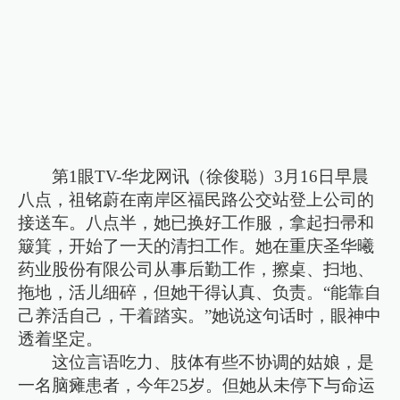
第1眼TV-华龙网讯（徐俊聪）3月16日早晨
八点，祖铭蔚在南岸区福民路公交站登上公司的
接送车。八点半，她已换好工作服，拿起扫帚和
簸箕，开始了一天的清扫工作。她在重庆圣华曦
药业股份有限公司从事后勤工作，擦桌、扫地、
拖地，活儿细碎，但她干得认真、负责。“能靠自
己养活自己，干着踏实。”她说这句话时，眼神中
透着坚定。
这位言语吃力、肢体有些不协调的姑娘，是
一名脑瘫患者，今年25岁。但她从未停下与命运