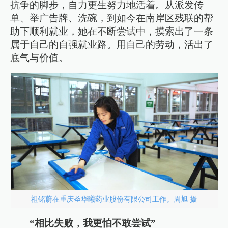
抗争的脚步，自力更生努力地活着。从派发传
单、举广告牌、洗碗，到如今在南岸区残联的帮
助下顺利就业，她在不断尝试中，摸索出了一条
属于自己的自强就业路。用自己的劳动，活出了
底气与价值。
祖铭蔚在重庆圣华曦药业股份有限公司工作。周旭 摄
“相比失败，我更怕不敢尝试”