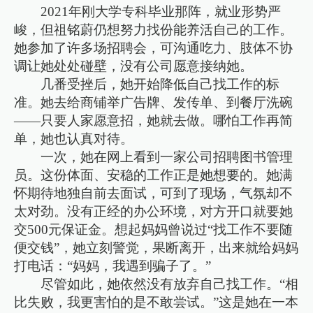
2021年刚大学专科毕业那阵，就业形势严
峻，但祖铭蔚仍想努力找份能养活自己的工作。
她参加了许多场招聘会，可沟通吃力、肢体不协
调让她处处碰壁，没有公司愿意接纳她。
几番受挫后，她开始降低自己找工作的标
准。她去给商铺举广告牌、发传单、到餐厅洗碗
——只要人家愿意招，她就去做。哪怕工作再简
单，她也认真对待。
一次，她在网上看到一家公司招聘图书管理
员。这份体面、安稳的工作正是她想要的。她满
怀期待地独自前去面试，可到了现场，气氛却不
太对劲。没有正经的办公环境，对方开口就要她
交500元保证金。想起妈妈曾说过“找工作不要随
便交钱”，她立刻警觉，果断离开，出来就给妈妈
打电话：“妈妈，我遇到骗子了。”
尽管如此，她依然没有放弃自己找工作。“相
比失败，我更害怕的是不敢尝试。”这是她在一本