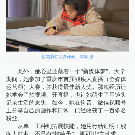
祖铭蔚在认真作画。周旭 摄
此外，她心里还藏着一个“新媒体梦”。大学
期间，她参加了重庆市首届残疾人直播（全媒体
运营师）大赛，并获得最佳新人奖。那次经历让
她学会了拍视频、开直播，也让她萌生了用镜头
记录生活的念头。如今，她在抖音、微信视频号
上分享自己的画作和日常，已经收获了一百多名
粉丝。
从单一工种到拓展技能，她用行动证明：残
疾人就业，不只有“被给予”，更可以“主动求