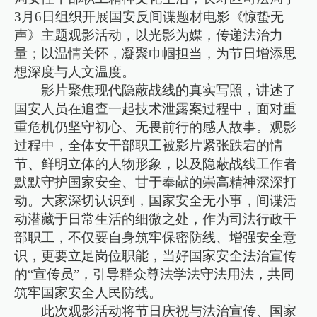
3月6日组织开展国安反间谍题材电影《惊蛰无
声》主题观影活动，以光影为媒，传递法治力
量；以温情关怀，凝聚巾帼担当，为节日增添思
想深度与人文温度。
影片聚焦现代隐蔽战线的真实写照，讲述了
国安人员在追查一起技术泄露案过程中，面对重
重危机仍坚守初心、无畏前行的感人故事。观影
过程中，全体女干部职工被影片紧张跌宕的情
节、鲜明立体的人物形象，以及隐蔽战线工作者
默默守护国家安全、甘于奉献的崇高精神深深打
动。大家深切认识到，国家安全无小事，间谍活
动潜藏于日常生活的细微之处，作为司法行政干
部职工，不仅要自身筑牢保密防线、增强安全意
识，更要立足岗位职能，当好国家安全法治宣传
的“宣传员”，引导群众尊法学法守法用法，共同
筑牢国家安全人民防线。
此次观影活动将节日庆祝与法治宣传、国家