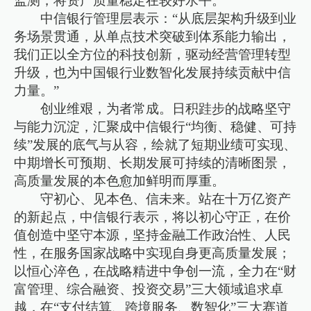
监测，将资产质量稳定在较好水平。
中信银行管理层表示：“从底层架构升级到业
务场景贯通，从单点技术突破到体系能力输出，
我们正以全方位的科技创新，驱动经营管理转型
升级，也为中国银行业数智化发展持续贡献中信
力量。”
创业维艰，为者常成。日积跬步的战略坚守
与能力沉淀，汇聚成中信银行“均衡、稳健、可持
续”发展的底气与从容，绘就了短期业绩可实现、
中期增长可预期、长期发展可持续的清晰图景，
高质量发展的本色愈加鲜明而厚重。
守初心、见本色、信未来。站在十万亿资产
的新起点，中信银行表示，将以初心守正，在价
值创造中坚守本源，坚持金融工作政治性、人民
性，在服务国家战略中实现自身更高质量发展；
以恒心淬色，在战略精进中争创一流，全力在“财
富管理、综合融资、投资交易”三大领域追求卓
越，在“支付结算、跨境服务、数智化”三大赛道