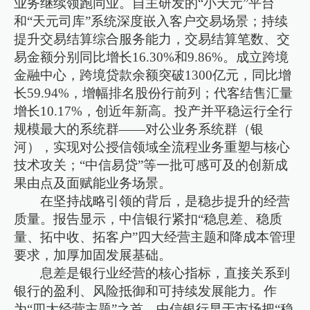
业务继续领跑同业。自主研发的“小天元”平台
和“天元司库”系统深度嵌入客户交易场景；持续
提升交易结算综合服务能力，交易结算笔数、交
易金额分别同比增长16.30%和9.86%。成立跨境
金融中心，跨境贷款余额突破1300亿元，同比增
长59.94%，增幅排名股份行前列；代客结售汇量
增长10.17%，创近年新高。投产并平稳运行全行
规模最大的系统群——对公业务系统群（银
河），实现对公授信领域全流程业务重塑与核心
技术攻关；“中信易贷”等一批可感可及的创新成
果由点及面赋能业务场景。
在坚持战略引领的背后，是稳步提升的经营
质量。报告显示，中信银行紧扣“稳息差、稳质
量、拓中收、拓客户”四大经营主题和降成本管理
要求，加厚加固发展基础。
息差是银行业经营的核心指标，直接关系到
银行的盈利、风险抵御和可持续发展能力。作
为“四大经营主题”之首，中信银行早于市场把“稳