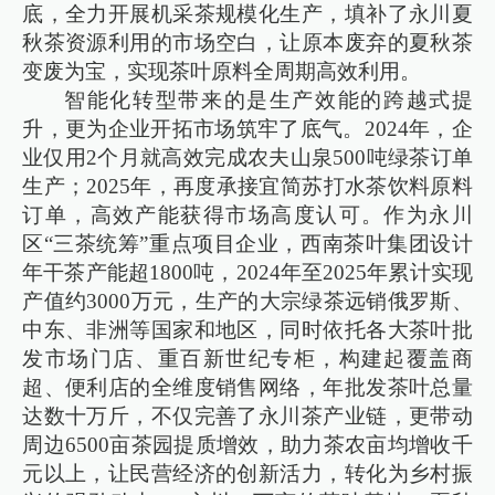
底，全力开展机采茶规模化生产，填补了永川夏
秋茶资源利用的市场空白，让原本废弃的夏秋茶
变废为宝，实现茶叶原料全周期高效利用。
智能化转型带来的是生产效能的跨越式提
升，更为企业开拓市场筑牢了底气。2024年，企
业仅用2个月就高效完成农夫山泉500吨绿茶订单
生产；2025年，再度承接宜简苏打水茶饮料原料
订单，高效产能获得市场高度认可。作为永川
区“三茶统筹”重点项目企业，西南茶叶集团设计
年干茶产能超1800吨，2024年至2025年累计实现
产值约3000万元，生产的大宗绿茶远销俄罗斯、
中东、非洲等国家和地区，同时依托各大茶叶批
发市场门店、重百新世纪专柜，构建起覆盖商
超、便利店的全维度销售网络，年批发茶叶总量
达数十万斤，不仅完善了永川茶产业链，更带动
周边6500亩茶园提质增效，助力茶农亩均增收千
元以上，让民营经济的创新活力，转化为乡村振