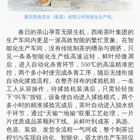
重庆西南茶业（集团）有限公司智能化生产线。
春日的茶山孕育无限生机，西南茶叶集团的
生产车间内更是一派高效智能的繁忙景象。在智
能化生产车间，没有传统制茶的嘈杂与拥挤，只
见一条条智能化生产线高速运转，鲜叶经微凋
后，进入自动化杀青环节，550℃的高温精准把
控，两个多小时便完成杀青工序，随后无缝衔接
自动化揉捻流程。在整齐排布的揉捻机前，一名
工人从容操作，待揉捻机装满后，只需轻轻按
下“叫车”按钮，设备便自动进入揉捻模式，两个
多小时的精准揉捻完成后，茶叶自动进入脱水烘
干环节，通过“天输”“地输”双重工艺处理，一片
片优质成品茶顺利下线。从鲜叶到成茶，风选、
色选、装袋、发货全流程一气呵成，整个制茶过
程95%实现自动化、智能化，偌大的生产车间仅