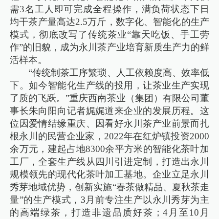
需3名工人即可完成全程操作，满负荷状态下日
均干茶产量高达2.5万斤，数字化、智能化的生产
模式，彻底改写了传统茶业“靠天吃饭、手工劳
作”的旧貌，成为永川茶产业培育新质生产力的鲜
活样本。
“传统制茶工序繁琐、人工依赖度高、效率低
下。如今智能化生产线的投用，让茶业生产实现
了质的飞跃。”重庆西南茶业（集团）有限公司董
事长朱向阳向记者娓娓道来企业的发展历程。这
位因爱情结缘重庆、因看好永川茶产业前景而扎
根永川的民营企业家，2022年在红炉镇投资2000
余万元，建起占地8300余平方米的智能化茶叶加
工厂，全套生产线从四川引进定制，打造出永川
规模领先的现代化茶叶加工基地。企业立足永川
秀芽地域优势，创新实施“春茶做精品、夏秋茶走
量”的生产模式，3月前专注生产以永川秀芽为主
的高端绿茶，打造非遗品质好茶；4月至10月