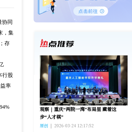
量协同
末，集
%；存
亿
本行股
收益率
94%
观察｜重庆“两院一湾”布局里 藏着这
步“人才棋”
原创
|
2026-03-24 12:17:52