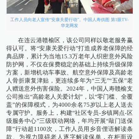
工作人员向老人宣传“安康关爱行动”。中国人寿供图 第1眼TV-
华龙网发
在连云港赣榆区，该公司同样以敬老服务赢
得认可。将“安康关爱行动”打造成养老保障的经
典品牌，累计为当地15.3万老年人织密意外风险
防护网，不仅在保费稳定的基础上持续升级保障
方案，新增机动车事故、航空意外保障及高龄老
人骨折康复津贴，更连续多年为“三无”“五保”老
人赠送意外伤害保险。2024年，中国人寿赣榆支
公司推出“高龄老人关爱计划”，以“零门槛、全覆
盖”的保障模式，为4000余名75岁以上老人送去
专属守护。服务上，构建“社区专员-乡镇网点-区
级服务中心”三级联动网络，年均开展“敲门送保
障”行动超1100次，工作人员用乡音俚语解读条
款、为视力障碍老人逐字解读保单，在柜面设