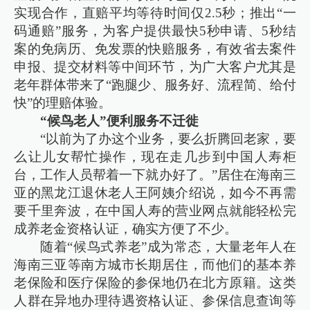
实现合作，直赔平均等待时间仅2.5秒；推出“一
码通赔”服务，为客户提供最快5秒申请、5秒结
案的免病历、免发票的快赔服务，有效省去案件
申报、提交材料等中间环节，为广大客户尤其是
老年群体带来了“跑腿少、服务好、流程简、给付
快”的理赔体验。
“候鸟老人”便利服务不迁徙
“以前为了办这个业务，要么折腾回老家，要
么让儿女帮忙操作，现在走几步到中国人寿柜
台，工作人员帮着一下就办好了。”居住在海南三
亚的黑龙江退休老人王阿姨介绍说，如今不再需
要千里奔波，在中国人寿的营业网点就能轻松完
成养老金资格认证，确实方便了不少。
随着“候鸟式养老”成为常态，大量老年人在
海南三亚等南方城市长期居住，而他们的基本养
老保险和医疗保险的参保地仍在北方原籍。这类
人群在异地办理待遇资格认证、参保信息查询等