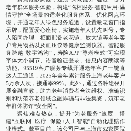
老年群体服务体验，构建“临柜服务-智能应用-温
情守护”全场景的适老化服务体系。优化网点环
境，开通老年人绿色服务通道，设置敬老窗口指
示牌，配置爱心座椅，实施老年人优先叫号，专
人陪同办理。柜面配备老花镜、放大镜等老年客
户专用物品以及血压仪等健康监测仪器。智能服
务跨越“数字鸿沟”，寿险APP“尊老模式”可实现
字体大小调节、语音验证登录、信息内容朗读等
功能。95519客户服务专线开通老年客户一键直
达人工通道，2025年全年累计服务上海老年客户
5万余人次，接通率99%。此外，通过各种途径开
展金融宣教，助力老年消费者合法维权、准确识
别和防范养老领域金融诈骗与非法集资，筑牢老
年群体防诈“安全网”。
聚焦难点热点，提升“为老服务”速度。搭
建“互联网+医疗+保险+人工智能”自动化理赔作
业模式。截至目前，该公司已与上海市52家医院