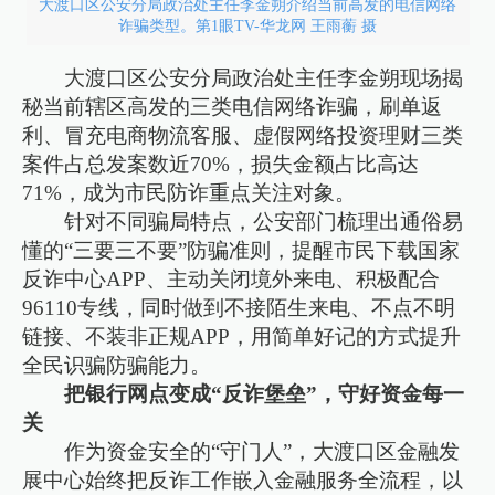
大渡口区公安分局政治处主任李金朔介绍当前高发的电信网络
诈骗类型。第1眼TV-华龙网 王雨蘅 摄
大渡口区公安分局政治处主任李金朔现场揭
秘当前辖区高发的三类电信网络诈骗，刷单返
利、冒充电商物流客服、虚假网络投资理财三类
案件占总发案数近70%，损失金额占比高达
71%，成为市民防诈重点关注对象。
针对不同骗局特点，公安部门梳理出通俗易
懂的“三要三不要”防骗准则，提醒市民下载国家
反诈中心APP、主动关闭境外来电、积极配合
96110专线，同时做到不接陌生来电、不点不明
链接、不装非正规APP，用简单好记的方式提升
全民识骗防骗能力。
把银行网点变成“反诈堡垒”，守好资金每一
关
作为资金安全的“守门人”，大渡口区金融发
展中心始终把反诈工作嵌入金融服务全流程，以