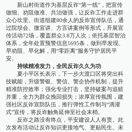
新山村街道作为基层反诈“第一线”，把宣传
做细、劝阻做准、共治做强，让反诈工作走进群
众心坎里。街道组建80余人的反诈宣传队伍，通
过院坝会、微宣讲、方言讲案例等形式，开展宣
传活动72场，覆盖群众3.8万人次；依托基层智治
体系，全年处置预警信息1695条，做到早发现、
早劝阻、早化解，用“零距离”服务守护居民平
安。
持续精准发力，全民反诈久久为功
夏小平区长表示，下一步大渡口区将突出科
技赋能，升级警银、警信、警企协作机制，提升
精准防控效率；强化专业打击，坚持破案与追赃
并重，全力为群众挽回损失；浓厚宣传氛围，建
强社区反诈宣防队伍，推行弹性工作制与“滴灌
式”宣传，将反诈触角延伸至社会末梢。
反诈之路没有终点，平安建设人人有责。此
次发布活动让反诈知识更接地气、更贴民生。未