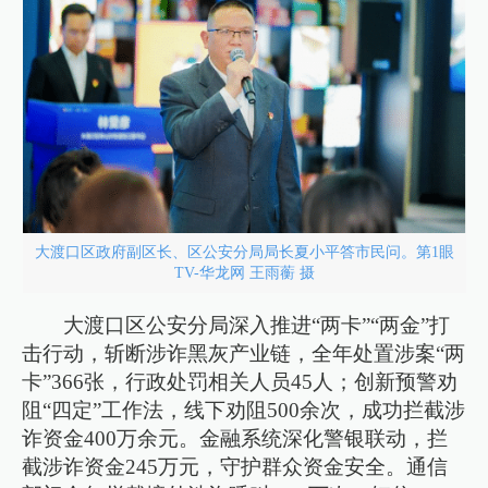
大渡口区政府副区长、区公安分局局长夏小平答市民问。第1眼
TV-华龙网 王雨蘅 摄
大渡口区公安分局深入推进“两卡”“两金”打
击行动，斩断涉诈黑灰产业链，全年处置涉案“两
卡”366张，行政处罚相关人员45人；创新预警劝
阻“四定”工作法，线下劝阻500余次，成功拦截涉
诈资金400万余元。金融系统深化警银联动，拦
截涉诈资金245万元，守护群众资金安全。通信