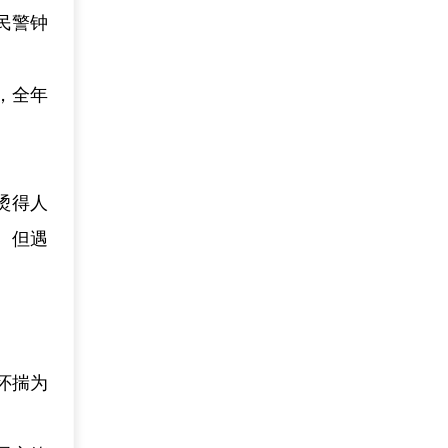
民警钟
，全年
烫得人
。但遇
怀揣为