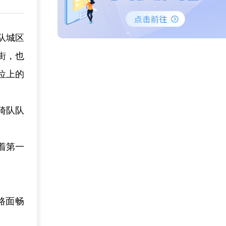
队城区
街，也
位上的
骑队队
着第一
路面畅