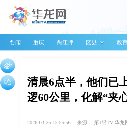
要闻
重庆
两江评
区县
教
清晨6点半，他们已
逻60公里，化解“夹
2026-03-26 12:56:56
来源：
第1眼TV-华龙