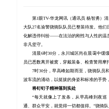
第1眼TV-华龙网讯（通讯员 杨智勇）
大队27名渝警骁骑队队员已整装待发。他们
化解违停纠纷——在法治的刚性与人性的温
非凡坚守。
清晨6时30分，永川城区尚在晨霭中缓
员已悉数离开被窝，穿戴装备、检查警用摩
7时30分，早高峰如期而至，骁骑队
波车流的涌动，以挺拔的身姿和标准的手势
将钉钉子精神落到实处
“每天就像上了发条，从早高峰到夜巡
通、群众平安，就觉得一切都值得。”骁骑