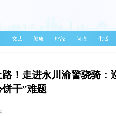
育
文艺
健康
财经
问政
生活
上路！走进永川渝警骁骑：
心饼干”难题
网