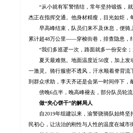
“从小就有军警情结，常年坚持锻炼，
杰正在指挥交通。他身材精瘦，目光如炬，
早高峰结束，队员们来不及休息，便骑
累计超48万公里——穿梭街巷，排查隐患，
“我们多巡逻一次，路面就多一份安全；
夏天最难熬。地面温度近50度，加上
一激灵。骑行服密不透风，汗水顺着脊背流
到群众求助，李天齐还是会第一时间停下，
傍晚6点半，晚高峰褪去，部分队员轮
做“夹心饼干”的解局人
自2019年组建以来，渝警骁骑队始终
民初心，让法治的刚性与人性的温度在城市