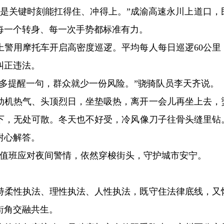
就是关键时刻能扛得住、冲得上。”成渝高速永川上道口，
每一个转身、每一次手势都标准有力。
上警用摩托车开启高密度巡逻。平均每人每日巡逻60公里
纠正违法。
多提醒一句，群众就少一份风险。”骁骑队员李天齐说。
发动机热气、头顶烈日，坐垫吸热，离开一会儿再坐上去，
下，无处可散。冬天也不好受，冷风像刀子往骨头缝里钻
耐心解答。
流值班应对夜间警情，依然穿梭街头，守护城市安宁。
坚持柔性执法、理性执法、人性执法，既守住法律底线，又
街角交融共生。