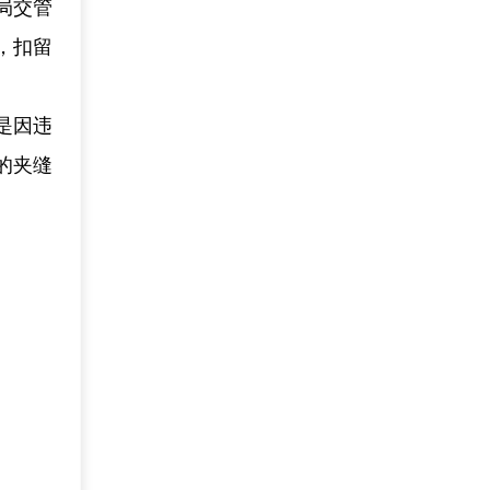
局交管
，扣留
是因违
的夹缝