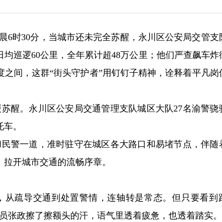
清晨6时30分，当城市还未完全苏醒，永川区公安局交管支
日均巡逻60公里，全年累计超48万公里；他们严查飙车炸
度之间，这群“街头守护者”用钉钉子精神，诠释着平凡岗
缓苏醒。永川区公安局交通管理支队城区大队27名渝警骁
托车。
员和民警一道，准时驻守在城区各大路口和易堵节点，伴随
，拉开城市交通的流畅序章。
，从疏导交通到处置警情，连轴转是常态。但只要看到
队员张政擦了擦额头的汗，语气里透着疲惫，也透着踏实。