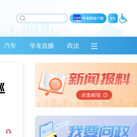
汽车
华龙直播
政法
巡