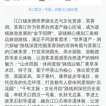
关口西汉一号墓。武隆江口镇供图
江口镇坐拥世界级生态与文化资源，芙蓉
洞、芙蓉江作为世界自然遗产核心区域，成为该
镇旅游发展的“金字招牌”。该镇精心规划三条精
品旅游路线，满足不同游客需求：“世界遗产・洞
穴探秘”路线深度挖掘芙蓉洞的溶洞奇观与芙蓉江
的江峡美景，打造溶洞观光、亲水探险、游船揽
胜等多元体验，让游客直观感受自然遗产的独特
魅力；“山水田园・休闲度假”路线以银厂黄草亲
水区、轿子顶、梨子坪茶山为核心，推出星空露
营、茶园采风、亲子垂钓、康养徒步等项目，依
托优良的生态环境，打造都市人群休闲度假的“后
花园”；“千年文脉・文化寻踪”路线则深挖历史底
蕴，串联关口西汉一号墓、长孙无忌墓、李进士
故里石刻等遗迹，融合江口石画非遗体验，让游