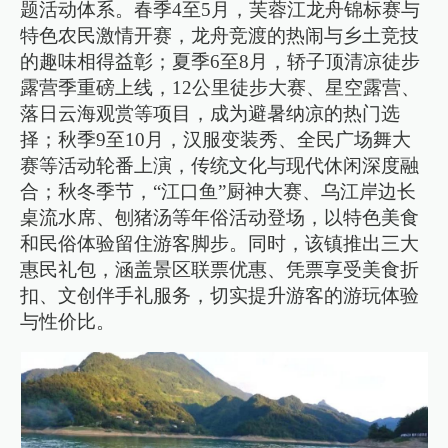
题活动体系。春季4至5月，芙蓉江龙舟锦标赛与
特色农民激情开赛，龙舟竞渡的热闹与乡土竞技
的趣味相得益彰；夏季6至8月，轿子顶清凉徒步
露营季重磅上线，12公里徒步大赛、星空露营、
落日云海观赏等项目，成为避暑纳凉的热门选
择；秋季9至10月，汉服变装秀、全民广场舞大
赛等活动轮番上演，传统文化与现代休闲深度融
合；秋冬季节，“江口鱼”厨神大赛、乌江岸边长
桌流水席、刨猪汤等年俗活动登场，以特色美食
和民俗体验留住游客脚步。同时，该镇推出三大
惠民礼包，涵盖景区联票优惠、凭票享受美食折
扣、文创伴手礼服务，切实提升游客的游玩体验
与性价比。