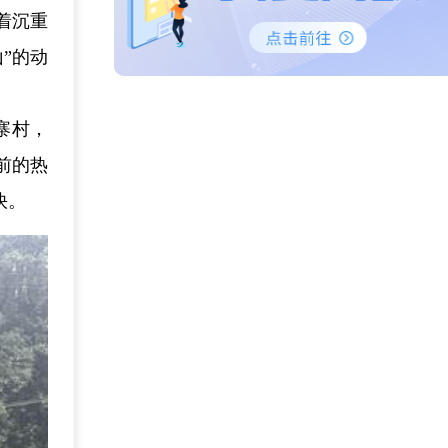
着沉重
”的动
寨村，
前的热
快。