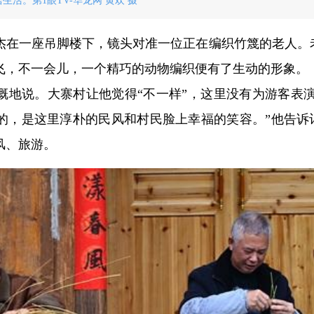
生活。第1眼TV-华龙网 黄欢 摄
杰在一座吊脚楼下，镜头对准一位正在编织竹篾的老人。
飞，不一会儿，一个精巧的动物编织便有了生动的形象。
慨地说。大寨村让他觉得“不一样”，这里没有为游客表演
动的，是这里淳朴的民风和村民脸上幸福的笑容。”他告诉
风、旅游。