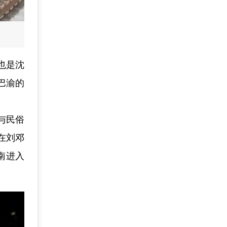
也是沈
巴渝的
与民俗
在刘邓
南进入