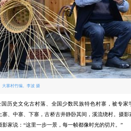
大寨村竹编。李波 摄
全国历史文化古村落、全国少数民族特色村寨，被专家
起上寨、中寨、下寨，古桥古井静卧其间，溪流绕村。摄影
影家说：“这里一步一景，每一帧都像时光的切片。”