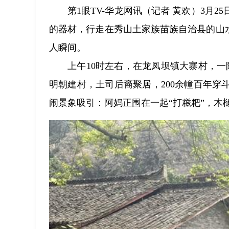
第1眼TV-华龙网讯（记者 黄欢）3月
的器材，行走在秀山土家族苗族自治县的山
人瞬间。
上午10时左右，在龙凤坝镇大寨村，一
明朝建村，土司后裔聚居，200余幢百年
闹景象吸引：阿妈正围在一起“打糍粑”，木