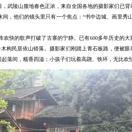
25日，武陵山腹地春色正浓，来自全国各地的摄影家们已背
水间，他们的镜头里只有一个焦点：“书中边城、画里秀山
阵欢快的歌声打破了古寨的宁静。已有600多年历史的大
穿斗木构民居依山错落。摄影家们刚踏上青石板路，便被眼
槌起落间，糯香四溢；小孩子们玩着高跷、铁环，无比欢