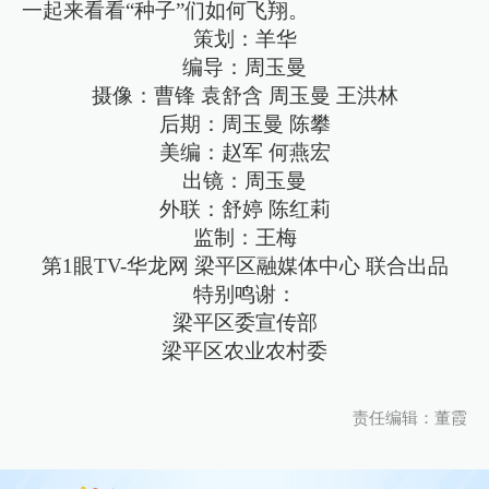
一起来看看“种子”们如何飞翔。
策划：羊华
编导：周玉曼
摄像：曹锋 袁舒含 周玉曼 王洪林
后期：周玉曼 陈攀
美编：赵军 何燕宏
出镜：周玉曼
外联：舒婷 陈红莉
监制：王梅
第1眼TV-华龙网 梁平区融媒体中心 联合出品
特别鸣谢：
梁平区委宣传部
梁平区农业农村委
责任编辑：董霞