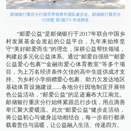
邮储银行重庆分行领导带领青年团队健步走。邮储银行重庆分
行供图 第1眼TV-华龙网发
“邮爱公益”是邮储银行于2017年联合中国乡
村发展基金会发起的公益平台，九年来始终坚
守“美好邮爱而生”的理念，深耕公益帮扶领域，
构建起多元化公益体系。通过“邮爱自强班”“邮爱
公益爱心包裹”“金融街爱心体育教室”等多个项
目，为上万名经济条件欠佳的高中生提供成才支
持、为乡村小学捐赠爱心包裹、助力欠发达地区
基础体育设施建设......各地分行因地制宜开展特
色公益活动，“邮爱公益”的足迹遍布大江南北。
邮储银行重庆分行始终紧跟总行步伐，用点滴善
举汇聚大爱暖流。此次“邮爱公益”健步走活动，
将公益初心与健身运动相结合，每一步前行都承
载着责任与温暖，让公益融入生活、传递四方。