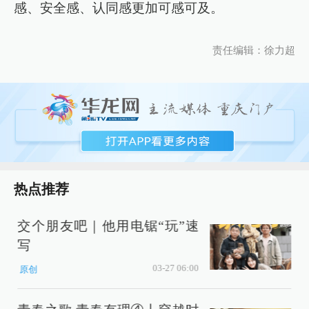
感、安全感、认同感更加可感可及。
责任编辑：徐力超
热点推荐
交个朋友吧｜他用电锯“玩”速
重庆
写
以仁心
03-27 06:00
原创
视频