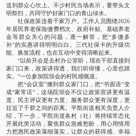
送到群众心坎上。不少村民当场表示，要带头文
明祭扫，共同守护好家门口的青山绿水。
社保政策连着千家万户。工作人员围绕2026
年居民养老保险缴费档次、政府补贴、基础养老
金等群众关心的问题，逐一解答，把“多缴多
补”的实惠讲得明明白白。三代社保卡的升级功
能、换发流程，也在互动中变得清晰起来。
“以前开会是去村办公室听，现在干部直接到
家门口来，政策讲得透，我们听得懂，心里也踏
实。”一位参加院坝会的村民感慨道。
把“会议室”搬到群众家门口，把“书面语”变
成“家常话”，这场院坝会不仅让政策宣讲更有温
度、民主评议更有力度、服务群众更有深度，更
拉近了干群之间的距离。平凯街道相关负责人介
绍，下一步，平凯街道各村（社）将持续常态化
开展此类活动，聚焦群众急难愁盼，用心用情用
力把惠民政策落细落实，让群众的获得感、幸福