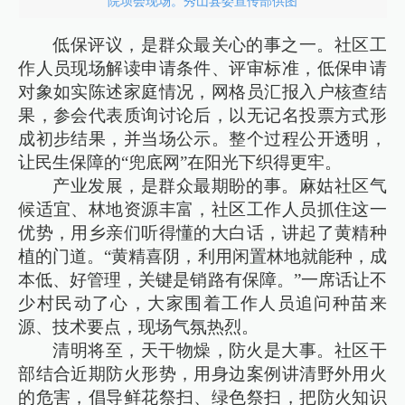
院坝会现场。秀山县委宣传部供图
低保评议，是群众最关心的事之一。社区工
作人员现场解读申请条件、评审标准，低保申请
对象如实陈述家庭情况，网格员汇报入户核查结
果，参会代表质询讨论后，以无记名投票方式形
成初步结果，并当场公示。整个过程公开透明，
让民生保障的“兜底网”在阳光下织得更牢。
产业发展，是群众最期盼的事。麻姑社区气
候适宜、林地资源丰富，社区工作人员抓住这一
优势，用乡亲们听得懂的大白话，讲起了黄精种
植的门道。“黄精喜阴，利用闲置林地就能种，成
本低、好管理，关键是销路有保障。”一席话让不
少村民动了心，大家围着工作人员追问种苗来
源、技术要点，现场气氛热烈。
清明将至，天干物燥，防火是大事。社区干
部结合近期防火形势，用身边案例讲清野外用火
的危害，倡导鲜花祭扫、绿色祭扫，把防火知识