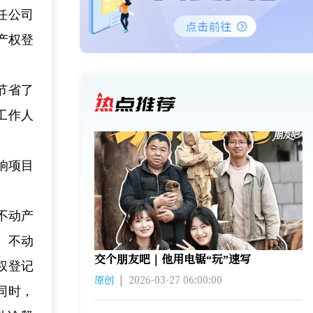
任公司
产权登
节省了
工作人
响项目
不动产
、不动
交个朋友吧｜他用电锯“玩”速写
权登记
原创
|
2026-03-27 06:00:00
同时，