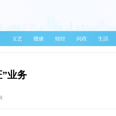
育
文艺
健康
财经
问政
生活
”业务
网