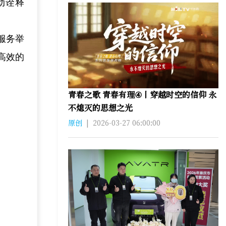
动诠释
服务举
高效的
青春之歌 青春有理④丨穿越时空的信仰 永
不熄灭的思想之光
原创
|
2026-03-27 06:00:00