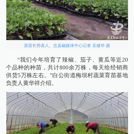
菜苗长势喜人。忠县融媒体中心记者 吴健华 摄
“我们今年培育了辣椒、茄子、黄瓜等近20
个品种的种苗，共计800余万株，每天给经销商
供货5万株左右。”白公街道梅坝村蔬菜育苗基地
负责人黄华祥介绍。