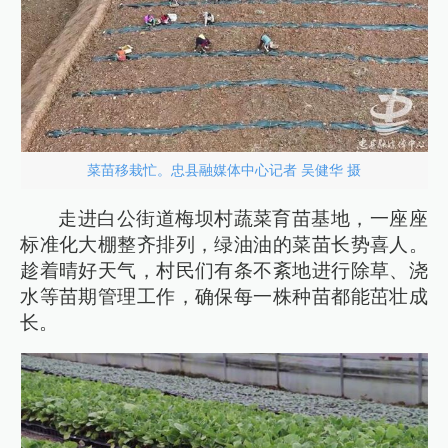
菜苗移栽忙。忠县融媒体中心记者 吴健华 摄
走进白公街道梅坝村蔬菜育苗基地，一座座
标准化大棚整齐排列，绿油油的菜苗长势喜人。
趁着晴好天气，村民们有条不紊地进行除草、浇
水等苗期管理工作，确保每一株种苗都能茁壮成
长。