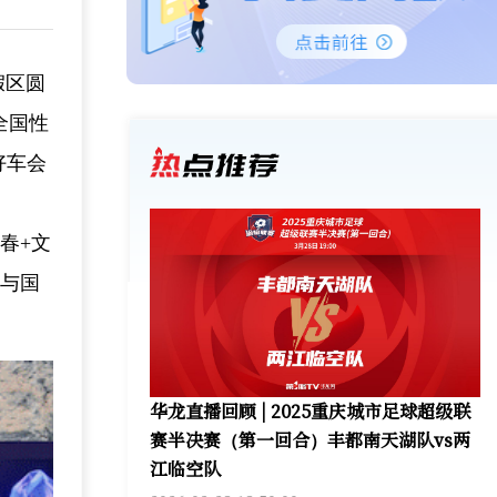
假区圆
全国性
好车会
春+文
色与国
华龙直播回顾 | 2025重庆城市足球超级联
赛半决赛（第一回合）丰都南天湖队vs两
江临空队