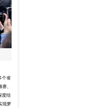
多个省
级赛、
深度结
实现梦