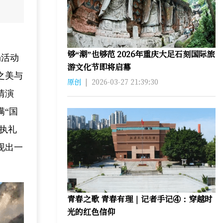
够“潮”也够范 2026年重庆大足石刻国际旅
场活动
游文化节即将启幕
之美与
原创
|
2026-03-27 21:39:30
情演
满“国
执礼
现出一
青春之歌 青春有理｜记者手记④‌：穿越时
光的红色信仰