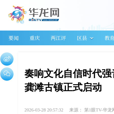
要闻
重庆
两江评
区县
教
奏响文化自信时代强
龚滩古镇正式启动
2026-03-28 20:57:32
来源：
第1眼TV-华龙