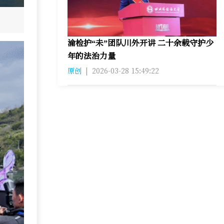
渝检护“未”团队川外开讲 二十余载守护少
年的法治力量
原创
|
2026-03-28 15:49:22