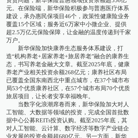
资贵问题，新华保险普惠领域投资余额超556亿
元。在保险端，新华保险积极参与普惠医疗体系
建设，承办惠民保项目46个，政策性健康险业务
覆盖15个区域；服务近6万家中小微企业、提供
超2.5万亿元保险保障，让金融的温度传递到千家
万户。
新华保险加快康养生态服务体系建设，打
造“机构养老+居家养老+旅居养老”融合的康养生
态，书写养老金融大文章。截至2025年底，健康
养老产业相关投资余额268亿元；康养社区布局
已覆盖全国东南西北中重点城市，在37个城市布
局53个优质康养社区，在57个城市布局70个优质
旅居项目，让长者安享幸福晚年。
当数字化浪潮席卷而来，新华保险加大对人
工智能、大数据等领域的投资，完成全国首批数
据中心公募REITs投资认购。截至2025年底，其
对人工智能、云计算、数字经济等数字产业链企
业发展的投资余额超680亿元。另一方面，新华