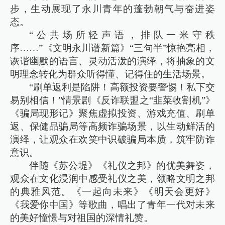
步，生动展现了永川青年的蓬勃朝气与奋进姿
态。
“公共场所轻声语，排队一米守秩
序……”《文明永川谱新篇》“三句半”惊艳亮相，
诙谐幽默的语言、灵动活泼的演绎，将抽象的文
明理念转化为群众听得懂、记得住的生活场景。
“刷单返利是陷阱！高额投资要警惕！私下交
易别相信！”情景剧《反诈联盟之“韭菜收割机”》
《骗局现形记》聚焦虚拟投资、游戏充值、刷单
返、保健品骗局等高频诈骗场景，以生动鲜活的
演绎，让观众在欢笑中识破骗局本质，筑牢防诈
意识。
伴随《苏公堤》《礼仪之邦》的优美舞姿，
观众在文化浸润中感受礼仪之美，领略文明之邦
的典雅风范。《一起向未来》《明天会更好》
《我爱你中国》等歌曲，唱出了青年一代对未来
的美好憧憬与对祖国的深情礼赞。