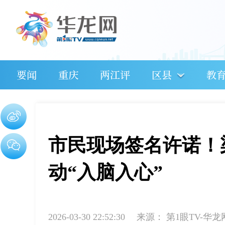
要闻
重庆
两江评
区县
教
市民现场签名许诺！
动“入脑入心”
2026-03-30 22:52:30
来源：
第1眼TV-华龙