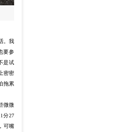
话。我
也要参
不是试
上密密
怕拖累
些微微
分27
，可嘴