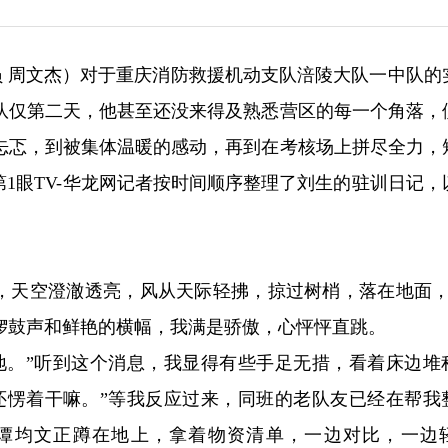
讯员 周文杰）对于重庆消防救援机动支队涪陵大队一中队的
队仅第二天，他甚至还没来得及熟悉营区的每一个角落，
忐忑，到被集体温暖的感动，再到在考核场上拼尽全力，
第1眼TV-华龙网记者按时间顺序整理了刘生的驻训日记，
后，天空澄澈透亮，风从天际轻拂，掠过树梢，落在地面，
锣鼓声和鲜艳的横幅，我满是骄傲，心怦怦直跳。
地。”听到这个消息，我显得有些手足无措，看着床边堆
还愣着干嘛。”等我反应过来，同班的老队友已经在帮我
谭均文正蹲在地上，拿着物资清单，一边对比，一边