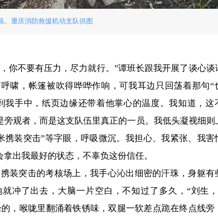
练。重庆消防救援机动支队供图
加，你不要有压力，尽力就行。”谭班长跟我开展了谈心谈
呼啸，帐篷被吹得哗哗作响，可我耳边只回荡着那句“
到我手中，纸页边缘还带着他掌心的温度。我知道，这
是旁观者，而是这支队伍里真正的一员。我低头凝视细则
400米携装突击”等字眼，呼吸微沉。我担心、我紧张、我害
会拿出我最好的状态，不辜负这份信任。
0米携装突击的考核场上，我手心沁出细密的汗珠，身躯有
地就冲了出去，大脑一片空白，不知过了多久，“刘生，1
晕的，喉咙里翻涌着铁锈味，双腿一软差点跪在终点线旁