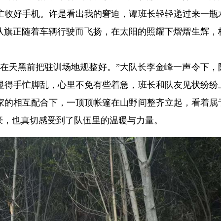
忙收好手机。许是看出我的窘迫，谭班长轻轻递过来一瓶
的队旗正随着车辆行驶而飞扬，在太阳的照耀下熠熠生辉，
要在天黑前把驻训场地规整好。”大队长李金峰一声令下，
显得手忙脚乱，心里不免有些着急，班长和队友见状纷纷
家的相互配合下，一顶顶帐篷在山野间整齐立起，看着属
豪，也真切感受到了队伍里的温暖与力量。