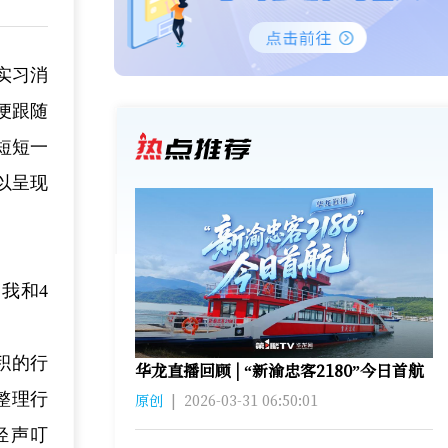
实习消
便跟随
短短一
以呈现
我和4
积的行
华龙直播回顾 | “新渝忠客2180”今日首航
整理行
原创
|
2026-03-31 06:50:01
轻声叮