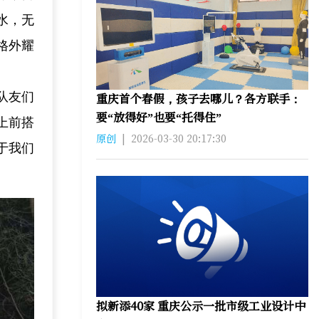
水，无
格外耀
队友们
重庆首个春假，孩子去哪儿？各方联手：
要“放得好”也要“托得住”
上前搭
原创
|
2026-03-30 20:17:30
于我们
拟新添40家 重庆公示一批市级工业设计中