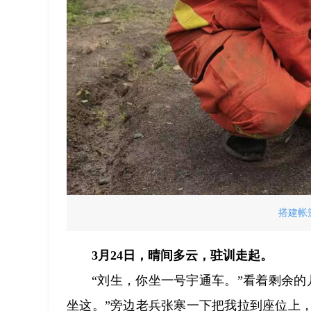
搭建帐
3月24日，晴间多云，驻训走起。
“刘生，你坐一号宇通车。”看着剩余
坐这。”旁边老兵张寒一下把我拉到座位上