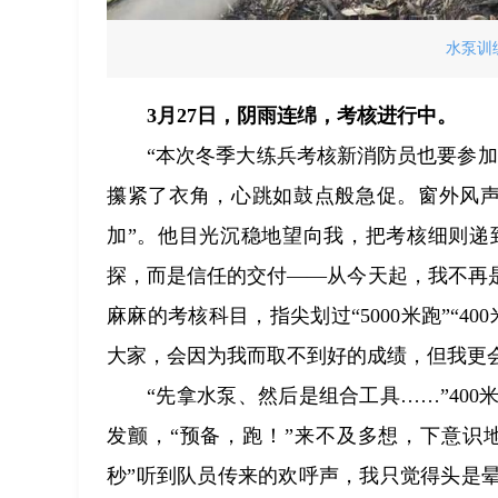
水泵训
3月27日，阴雨连绵，考核进行中。
“本次冬季大练兵考核新消防员也要参
攥紧了衣角，心跳如鼓点般急促。窗外风声
加”。他目光沉稳地望向我，把考核细则递
探，而是信任的交付——从今天起，我不再
麻麻的考核科目，指尖划过“5000米跑”“
大家，会因为我而取不到好的成绩，但我更
“先拿水泵、然后是组合工具……”40
发颤，“预备，跑！”来不及多想，下意识
秒”听到队员传来的欢呼声，我只觉得头是