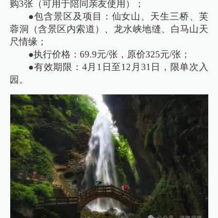
购3张（可用于陪同亲友使用）；
●包含景区及项目：仙女山、天生三桥、芙
蓉洞（含景区内索道）、龙水峡地缝、白马山天
尺情缘；
●执行价格：69.9元/张，原价325元/张；
●有效期限：4月1日至12月31日，限单次入
园。