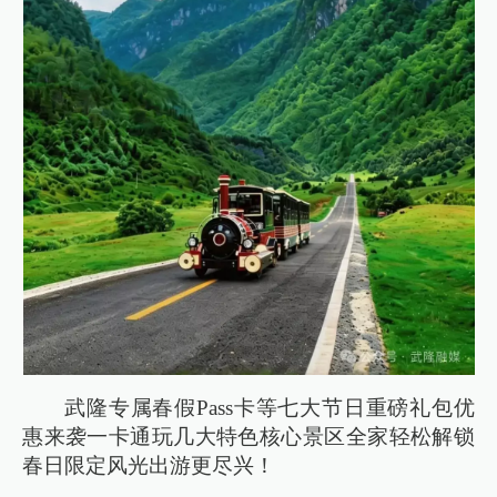
武隆专属春假Pass卡等七大节日重磅礼包优
惠来袭一卡通玩几大特色核心景区全家轻松解锁
春日限定风光出游更尽兴！