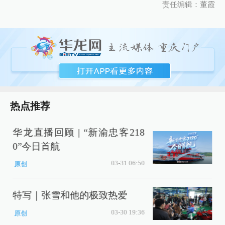
责任编辑：董霞
热点推荐
华龙直播回顾 | “新渝忠客218
0”今日首航
03-31 06:50
原创
特写｜张雪和他的极致热爱
03-30 19:36
原创