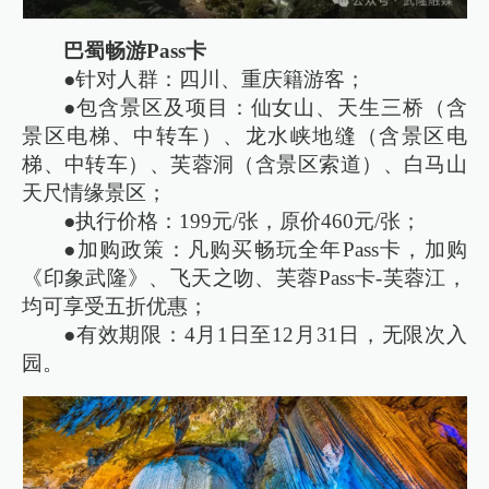
巴蜀畅游Pass卡
●针对人群：四川、重庆籍游客；
●包含景区及项目：仙女山、天生三桥（含
景区电梯、中转车）、龙水峡地缝（含景区电
梯、中转车）、芙蓉洞（含景区索道）、白马山
天尺情缘景区；
●执行价格：199元/张，原价460元/张；
●加购政策：凡购买畅玩全年Pass卡，加购
《印象武隆》、飞天之吻、芙蓉Pass卡-芙蓉江，
均可享受五折优惠；
●有效期限：4月1日至12月31日，无限次入
园。