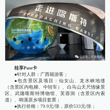
桂享Pass卡
●针对人群：广西籍游客；
●包含景区及项目：仙女山、龙水峡地缝
（含景区内电梯、中转车）、白马山天尺情缘景
区、武隆喀斯特博物馆、芙蓉洞（含景区内索
道）、呐溪原乡项目套票；
●执行价格：79.9元/张，原价533元/张；