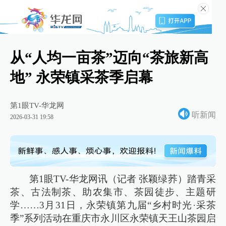
从“人均一亩茶”迈向“茶旅新高
地” 永荣镇采茶季启幕
第1眼TV-华龙网
听新闻
2026-03-31 19:58
第1眼TV-华龙网讯（记者 张颖绿荞）踏青采
茶、古法制茶、助农集市、茶园徒步、主题研
学……3月31日，永荣镇第九届“乡村时光·采茶
季”系列活动在重庆市永川区永荣镇天王山茶园启