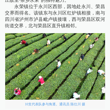
庄故里·茶乡永荣”的独特魅力。
永荣镇位于永川区西部，因地处永川、荣昌
交界而得名。该镇东与永川区红炉镇相接，南与
四川省泸州市泸县毗卢镇接壤，西与荣昌区双河
街道交界，北与荣昌区直升镇相邻。
10支代表队参与角逐。通讯员 陈仕川 摄