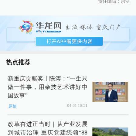
责任编辑：余浩
热点推荐
新重庆贡献奖丨陈涛：“一生只
做一件事，用杂技艺术讲好中
D
国故事”
04-01 10:51
原创
改革奋进正当时｜从产业发展
到城市治理 重庆党建统领“88