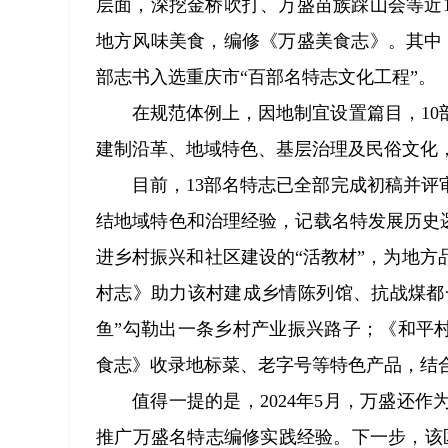
层面，深挖金桥吹打、万盛苗族踩山会等近
地方风味美食，编修《万盛美食志》。其中
部志书入选重庆市“百部名特志文化工程”。
在规范体例上，因地制宜设置篇目，10
建制沿革、地域特色、基层治理及民俗文化，
目前，13部名特志已全部完成初稿并评
结地域特色和治理经验，记载名特发展历史逻
进乡村振兴和社区建设的“活教材”，为地
村志》助力该村建成乡情陈列馆、抗战煤都一
鱼”勾勒出一条乡村产业振兴路子；《和平村
食志》收录地标菜、老字号等特色产品，结
值得一提的是，2024年5月，万盛还
推广万盛名特志编修实践经验。下一步，该