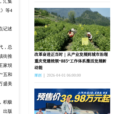
，汇集
》等4
点记述
代，总
改革奋进正当时｜从产业发展到城市治理
镇街推
重庆党建统领“885”工作体系激活发展新
王家坝
动能
“五和
原创
|
2026-04-01 06:00:00
万盛美
，积极
、出版