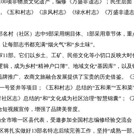
100项非物质文化遗产，编修《万盛非遗志》；民生层面
，《五和村志》《凉风村志》《绿水村志》《万盛非遗志
部名村（社区）志中9部采用纲目体、1部采用章节体，重
让每部志书都充满“烟火气”和“乡土味”。
审11部。它们以乡土、工矿、民俗文化等小切口反映大时
辑，成为乡村“精神户口簿”、地域文化“基因库”，以及
方品牌推广、农商文旅融合发展提供了宝贵的历史借鉴。《
号竖井等项目；《五和村志》总结的“五和果”“五和菜”
社区志》总结的“和”文化成为社区治理“智慧锦囊”；《
合短视频宣传，增强了品牌美誉度。
作为全市唯一区县代表，受邀参加全国村志编修经验交流会
区将扎实做好13部名特志后续完善工作，坚持“成熟一部