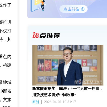
区作了
筹推进
不仅打
持，其
重点内
，构建
录地域
新重庆贡献奖丨陈涛：“一生只做一件事，
0部名
用杂技艺术讲好中国故事”
；文旅
原创
|
2026-04-01 10:51:17