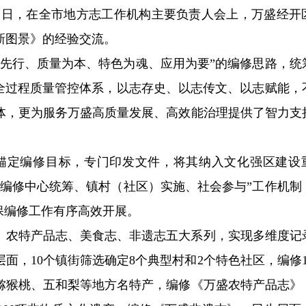
）近日，在全市地方志工作机构主要负责人会上，万盛经开
新图景》的经验交流。
划先行、质量为本、特色为魂、应用为要”的编修思路，统
和全过程质量管控体系，以志存史、以志传文、以志赋能，
体，更为服务万盛高质量发展、高效能治理提供了智力支
该区锚定编修目标，专门印发文件，将其纳入文化强区建设
志编修中心统筹、镇村（社区）实施、社会参与”工作机制
保编修工作有序高效开展。
志、农特产品志、美食志、非遗志五大系列，实现多维度记
面，10个镇街筛选确定8个典型村和2个特色社区，编修1
猕猴桃、五和梨等地方名特产，编修《万盛农特产品志》