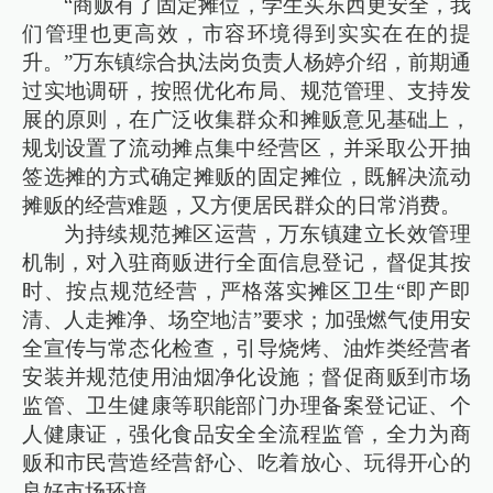
“商贩有了固定摊位，学生买东西更安全，我
们管理也更高效，市容环境得到实实在在的提
升。”万东镇综合执法岗负责人杨婷介绍，前期通
过实地调研，按照优化布局、规范管理、支持发
展的原则，在广泛收集群众和摊贩意见基础上，
规划设置了流动摊点集中经营区，并采取公开抽
签选摊的方式确定摊贩的固定摊位，既解决流动
摊贩的经营难题，又方便居民群众的日常消费。
为持续规范摊区运营，万东镇建立长效管理
机制，对入驻商贩进行全面信息登记，督促其按
时、按点规范经营，严格落实摊区卫生“即产即
清、人走摊净、场空地洁”要求；加强燃气使用安
全宣传与常态化检查，引导烧烤、油炸类经营者
安装并规范使用油烟净化设施；督促商贩到市场
监管、卫生健康等职能部门办理备案登记证、个
人健康证，强化食品安全全流程监管，全力为商
贩和市民营造经营舒心、吃着放心、玩得开心的
良好市场环境。