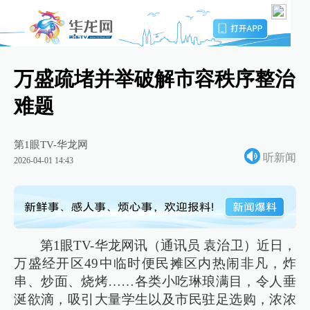
万盛疏堵并举破解市容秩序整治
难题
第1眼TV-华龙网
听新闻
2026-04-01 14:43
第1眼TV-华龙网讯（通讯员 袁治卫）近日，
万盛经开区49中临时便民摊区内热闹非凡，炸
串、炒面、烧烤……各类小吃琳琅满目，令人垂
涎欲滴，吸引大量学生以及市民驻足选购，浓浓