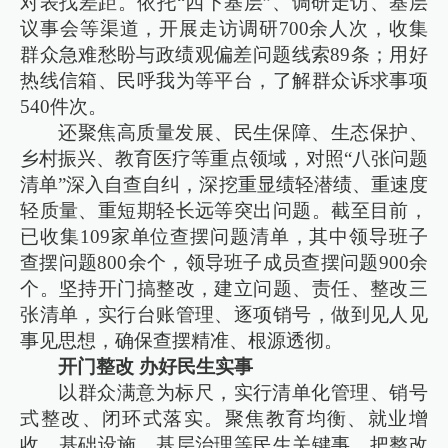
对表找差距。依托“四下基层”、调研走访、基层
议事会等渠道，开展走访调研700余人次，收集
群众急难愁盼与政绩观偏差问题线索89条；用好
热线信箱、民呼我为等平台，了解群众诉求事项
540件次。
还聚焦高质量发展、民生保障、生态保护、
乡村振兴、教育医疗等重点领域，对照“八张问题
清单”深入自查自纠，深挖重显绩轻潜绩、重速度
轻质量、重短期轻长远等突出问题。截至目前，
已收集109家单位查摆问题清单，其中领导班子
查摆问题800余个，领导班子成员查摆问题900余
个。坚持开门搞整改，建立问题、责任、整改三
张清单，实行台账管理、逐项销号，做到见人见
事见思想，确保查摆精准、根源透彻。
开门整改 办好民生实事
以群众满意为标尺，实行清单化管理、销号
式整改、闭环式落实。聚焦教育均衡、就业增
收、基础设施、基层治理等民生关键事，把整改