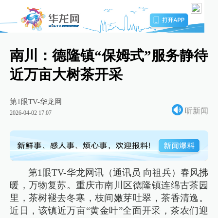
南川：德隆镇“保姆式”服务静待
近万亩大树茶开采
第1眼TV-华龙网
听新闻
2026-04-02 17:07
第1眼TV-华龙网讯（通讯员 向祖兵）春风拂
暖，万物复苏。重庆市南川区德隆镇连绵古茶园
里，茶树褪去冬寒，枝间嫩芽吐翠，茶香清逸。
近日，该镇近万亩“黄金叶”全面开采，茶农们迎