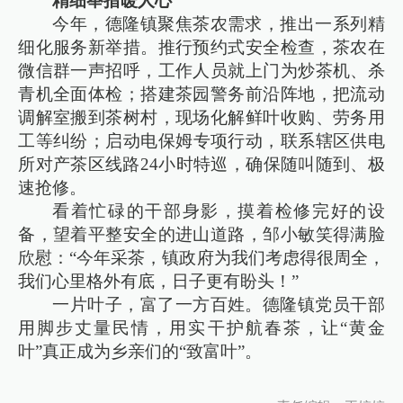
精细举措暖人心
今年，德隆镇聚焦茶农需求，推出一系列精
细化服务新举措。推行预约式安全检查，茶农在
微信群一声招呼，工作人员就上门为炒茶机、杀
青机全面体检；搭建茶园警务前沿阵地，把流动
调解室搬到茶树村，现场化解鲜叶收购、劳务用
工等纠纷；启动电保姆专项行动，联系辖区供电
所对产茶区线路24小时特巡，确保随叫随到、极
速抢修。
看着忙碌的干部身影，摸着检修完好的设
备，望着平整安全的进山道路，邹小敏笑得满脸
欣慰：“今年采茶，镇政府为我们考虑得很周全，
我们心里格外有底，日子更有盼头！”
一片叶子，富了一方百姓。德隆镇党员干部
用脚步丈量民情，用实干护航春茶，让“黄金
叶”真正成为乡亲们的“致富叶”。