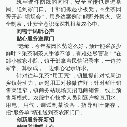
筑牢硬件防线的同时，安全宣传也走进茶
园、送到家门口。干部们搬起小板凳，围坐茶园
旁开起“坝坝会”，用身边案例讲解野外禁火、安
全制茶，让安全意识深深扎根茶农心中。
问需于民听心声
贴心服务送家门
“老邹，今年茶园长势这么好，预计能采多少
鲜叶？采茶制茶人手够不够，有难处尽管说！”在
邹小敏家小院，镇干部拿着民情记录本，一边拉
家常、算收成，一边细心记录诉求。
针对往年采茶“用工荒”，镇里提前对接周边
乡镇劳动力，建起用工对接微信群；针对鲜叶销
售渠道窄，镇商务站现场支招电商销售、线上预
售新模式。农服中心技术人员则逐户检查用水、
用电、用气，调试制茶设备，指导鲜叶储存，
把“服务单”精准送到茶农家门口。
创新服务亮新招