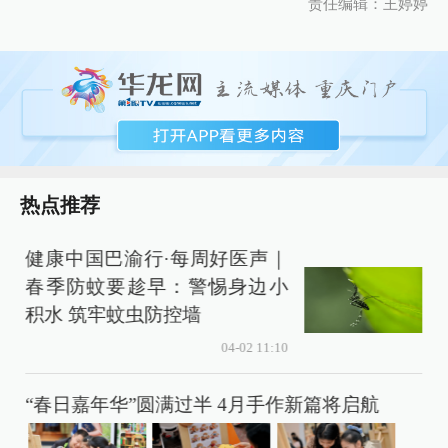
责任编辑：王婷婷
热点推荐
周好医声｜
重庆两江新区人民医院举
惕身边小
界睡眠日”公益活动
04-0
04-02 11:10
重庆医科大学附属两江医
半 4月手作新篇将启航
开70周年校庆筹备工作
进会