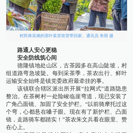
村民将采摘的茶叶装背篼背带回家。通讯员 朱雨 摄
路通人安心更稳
安全防线筑心间
德隆镇地处山区，古茶园多在高山陡坡，村
组道路弯急坡陡。每到采茶季，茶农出行、鲜叶
运输安全始终是镇党委政府最牵挂的事。
该镇联合辖区派出所开展“拉网式”道路隐患
整治。在茶树村一处险峻临崖弯道，现已安装了
广角凸面镜、加固了安全护栏。“以前骑摩托过这
个弯，心都悬在嗓子眼。现在有了新护栏、凸面
镜，走路骑车都踏实！”茶农朱文兵看在眼里、赞
在心上。