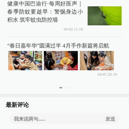
健康中国巴渝行·每周好医声｜
春季防蚊要趁早：警惕身边小
积水 筑牢蚊虫防控墙
04-02 11:10
“春日嘉年华”圆满过半 4月手作新篇将启航
04-01 20:19
最新评论
我来说两句......
发送