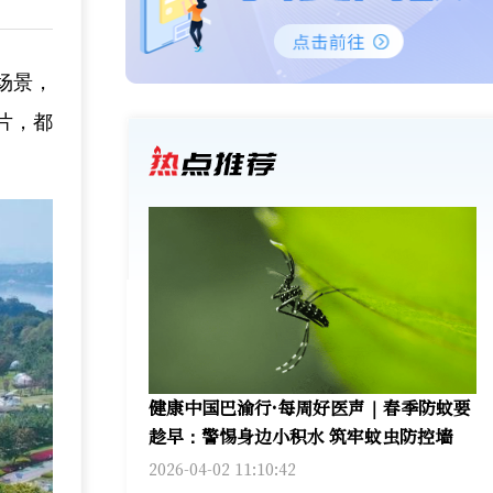
场景，
片，都
健康中国巴渝行·每周好医声｜春季防蚊要
趁早：警惕身边小积水 筑牢蚊虫防控墙
2026-04-02 11:10:42