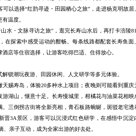
客可以选择“红韵寻迹・田园栖心之旅”，走进杨克明故居
更有温度。
山水・文脉寻访之旅”，逛完长寿山水后，再打卡涪陵81
，在探索中感受运动的酣畅。每条线路都配套长寿鱼面
牌酒店等住宿选择，让游客吃得巴适、住得放心。
式解锁潮玩夜游、田园休闲、人文研学等多元体验。
瞰天赐寿岛，体验20多种水上项目；夜晚则可能看到重庆
夜游湖山，惬意十足。长寿慢城里，柑橘花与油菜花相映
满。三倒拐古街将全新亮相，青石板路蜿蜒，斑驳老宅透
新晋3A景区，游客可以沉浸式红色研学，在感悟中沉淀
采摘、亲子互动，成为全家出游的好去处。