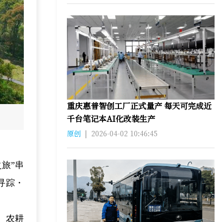
重庆惠普智创工厂正式量产 每天可完成近
千台笔记本AI化改装生产
原创
|
2026-04-02 10:46:45
旅”串
寻踪・
、农耕