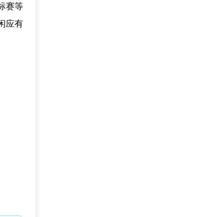
标赛等
闲应有