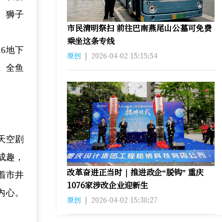
、狮子
市民清明祭扫 前往巴南燕尾山公墓可免费
乘坐这条专线
6地下
原创
|
2026-04-02 15:15:54
、全鱼
天空剧
成趣，
改革奋进正当时｜推进政企“脱钩” 重庆
着市井
1076家涉改企业迎新生
内心。
原创
|
2026-04-02 15:30:27