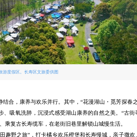
旅游度假区。长寿区文旅委供图
静结合，康养与欢乐并行。其中，“花漫湖山・觅芳探春之
步、吸氧洗肺，沉浸式感受湖山康养的自然之美。“古街
拐、乘复古长寿缆车，在老街旧巷里解锁山城慢生活。
花田趣野之旅”，打卡橘乡欢乐橙堡和长寿慢城，亲子撒欢