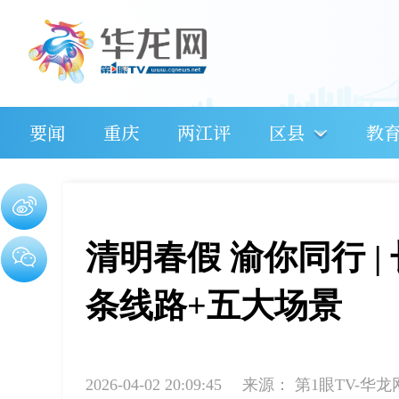
要闻
重庆
两江评
区县
教
清明春假 渝你同行 
条线路+五大场景
2026-04-02 20:09:45
来源：
第1眼TV-华龙