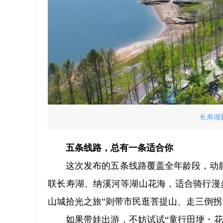
长寿湖
五条线路，总有一条适合你
这次发布的五条线路覆盖全年龄段，动
联长寿湖、纳溪河等湖山花海，适合骑行漫
山城拾光之旅”则带市民逛菩提山、走三倒
如果带娃出游，不妨试试“童行田埂・