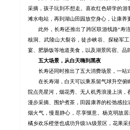
采摘，孩子玩到不想走。喜欢红色研学的游
滩水电站，再到湖山田园放空身心，让康养
此外，长寿还推出了跨区联游线路“寿涪
核洞、武陵山大裂谷，徒步峡谷、探秘军工
宴、肥肠饭等地道美食，以及湖景民宿、品
五大场景，从白天嗨到黑夜
长寿还同时推出了五大消费场景，一站
在长寿湖，白天可以乘系留气球升空俯
院点亮星河，烟花秀、无人机秀浪漫上演，
漫步采摘、围炉煮茶，田园康养的松弛感拉
烟火气，慢逛静心，尽享惬意。杨克明故居
橘乡欢乐橙堡也成功升级3A级景区，花果