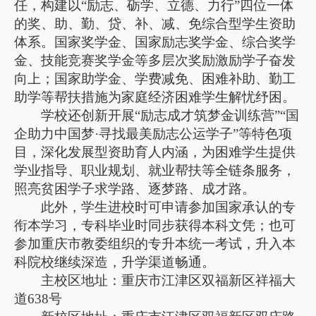
任，构建以“励志、砺学、立德、力行”四位一体
的奖、助、勤、贷、补、减、免综合型学生资助
体系。国家奖学金、国家励志奖学金、综合奖学
金、技能竞赛奖学金等多层次奖励激励学子奋发
向上；国家助学金、学费减免、困难补助、勤工
助学等帮扶措施为家庭经济困难学生解忧纾困。
学校还创新开展“励志成才筑梦金训练营”“国
企助力中国梦·寻找最美励志公运学子”等特色项
目，深化发展型资助育人内涵，为困难学生提供
学业指导、职业规划、就业帮扶等全链条服务，
照亮贫困学子求学路、逐梦路、成才路。
此外，学生进校时可申请参加国家承认的专
衔本学习，专科毕业时同步获得本科文凭；也可
参加重庆市教委组织的专升本统一考试，升入本
科院校继续深造，升学渠道畅通。
主校区地址：重庆市江津区双福新区祥福大
道638号