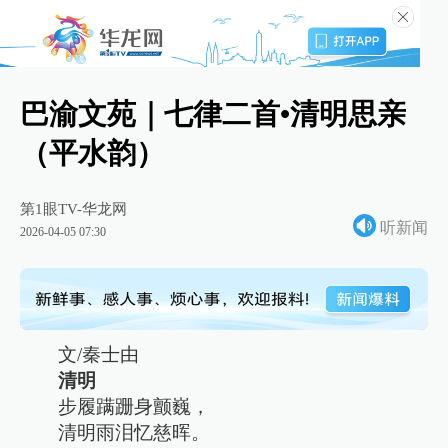
巴渝文苑｜七律二首•清明思亲
（平水韵）
第1眼TV-华龙网
听新闻
2026-04-05 07:30
文/秦士由
清明
步履蹒跚身颤巍，
清明雨泪忆慈晖。