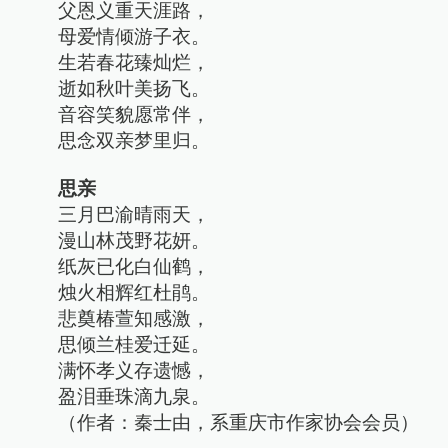
父恩义重天涯路，
母爱情倾游子衣。
生若春花臻灿烂，
逝如秋叶美扬飞。
音容笑貌愿常伴，
思念双亲梦里归。
思亲
三月巴渝晴雨天，
漫山林茂野花妍。
纸灰已化白仙鹤，
烛火相辉红杜鹃。
悲奠椿萱知感激，
思倾兰桂爱迁延。
满怀孝义存遗憾，
盈泪垂珠滴九泉。
（作者：秦士由，系重庆市作家协会会员）