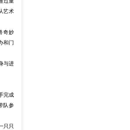
通过重
从艺术
兽奇妙
办和门
身与进
手完成
带队参
一只只