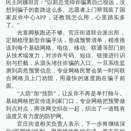
民王阿姨坦言：“以前总觉得诈骗离自己很远，没
想到骗子的套路这么多。志愿者上门帮我装了国
家反诈中心APP，还教我怎么用，心里踏实多
了。”
光靠脚板跑还不够。官庄街道联合派出所，
定期梳理新型诈骗手法，形成预警清单，精准推
送到每个基础网格。电信、移动、联通等部门则
从技术端发力，对涉诈号码、短信、链接进行识
别与拦截，从源头堵住诈骗的入口。一旦系统监
测到高危预警信息，专业网格民警会第一时间联
合网格员上门劝阻，用最快的速度跑在骗子前
面。
“人防”加“技防”，让反诈不再是单打独斗。
基础网格把宣传送到家门口，专业网格把预警做
到点对点，两张网交织在一起，织出了一道既有
温度又有力度的防护网。
官庄街道相关负责人表示，下一步将继续深