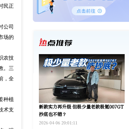
村民正
村公司
市场的
织农技
教。三
前，全
姜种植
新款实力再升级 但极少量老款极氪007GT
技术支
抄底也不错？
2026-04-06 20:01:11