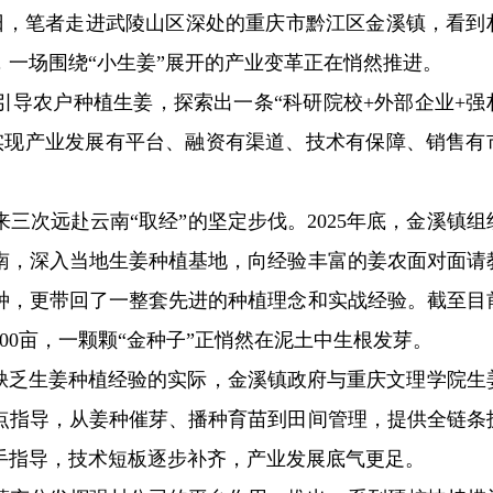
近日，笔者走进武陵山区深处的重庆市黔江区金溪镇，看到
一场围绕“小生姜”展开的产业变革正在悄然推进。
引导农户种植生姜，探索出一条“科研院校+外部企业+强
力实现产业发展有平台、融资有渠道、技术有保障、销售有
三次远赴云南“取经”的坚定步伐。2025年底，金溪镇组
南，深入当地生姜种植基地，向经验丰富的姜农面对面请
种，更带回了一整套先进的种植理念和实战经验。截至目
00亩，一颗颗“金种子”正悄然在泥土中生根发芽。
户缺乏生姜种植经验的实际，金溪镇政府与重庆文理学院生
点指导，从姜种催芽、播种育苗到田间管理，提供全链条
手指导，技术短板逐步补齐，产业发展底气更足。