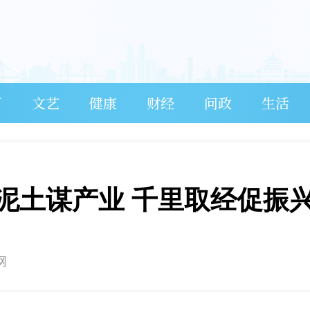
育
文艺
健康
财经
问政
生活
泥土谋产业 千里取经促振
网