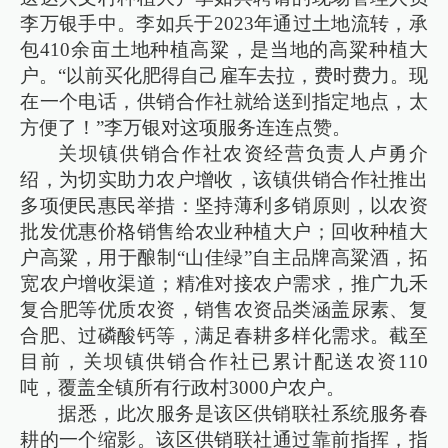
李万银手中。李如兵于2023年通过土地流转，承
包410余亩土地种植高粱，是当地的高粱种植大
户。“以前买化肥得自己雇车去拉，费时费力。现
在一个电话，供销合作社就给送到指定地点，太
方便了！”李万银对这项服务连连点赞。
关坝镇供销合作社农资经营负责人卢勇介
绍，为切实助力农户增收，该镇供销合作社推出
多项便民惠民举措：坚持薄利多销原则，以农资
批发优惠价格销售给农业种植大户；回收种植大
户高粱，用于酿制“山佳绿”自主品牌高粱酒，拓
宽农户增收渠道；精准对接农户需求，推广九禾
复合肥等优质农资，销售农资品类涵盖尿素、复
合肥、过磷酸钙等，满足春耕多样化需求。截至
目前，关坝镇供销合作社已累计配送农资110
吨，覆盖全镇所有行政村3000户农户。
据悉，此次服务是该区供销联社系统服务春
耕的一个缩影。该区供销联社通过靠前指挥，指