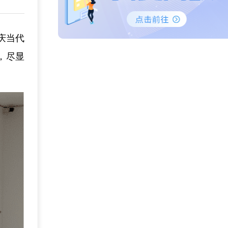
庆当代
，尽显