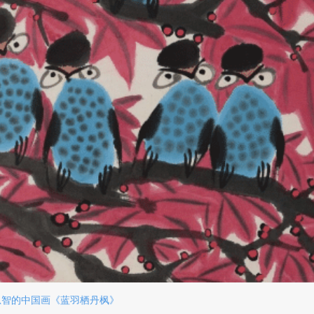
忠智的中国画《蓝羽栖丹枫》