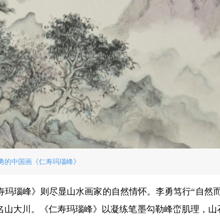
勇的中国画《仁寿玛瑙峰》
寿玛瑙峰》则尽显山水画家的自然情怀。李勇笃行“自然而
名山大川。《仁寿玛瑙峰》以凝练笔墨勾勒峰峦肌理，山