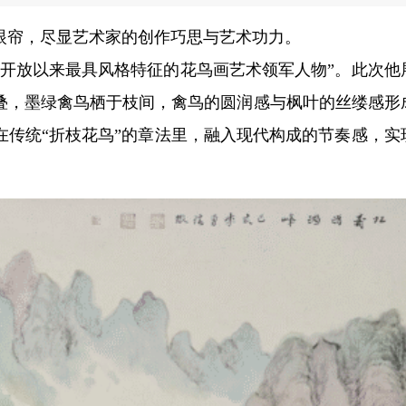
眼帘，尽显艺术家的创作巧思与艺术功力。
革开放以来最具风格特征的花鸟画艺术领军人物”。此次他
叠，墨绿禽鸟栖于枝间，禽鸟的圆润感与枫叶的丝缕感形
在传统“折枝花鸟”的章法里，融入现代构成的节奏感，实