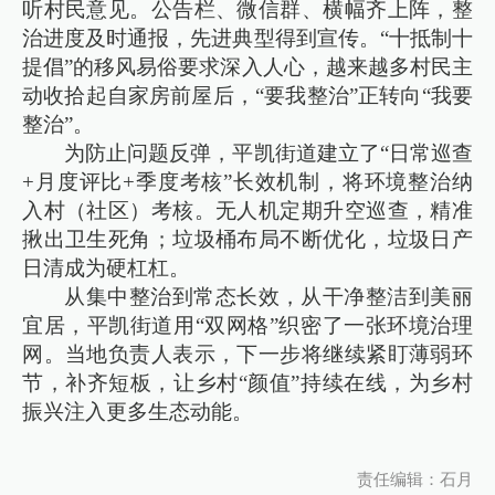
听村民意见。公告栏、微信群、横幅齐上阵，整
治进度及时通报，先进典型得到宣传。“十抵制十
提倡”的移风易俗要求深入人心，越来越多村民主
动收拾起自家房前屋后，“要我整治”正转向“我要
整治”。
为防止问题反弹，平凯街道建立了“日常巡查
+月度评比+季度考核”长效机制，将环境整治纳
入村（社区）考核。无人机定期升空巡查，精准
揪出卫生死角；垃圾桶布局不断优化，垃圾日产
日清成为硬杠杠。
从集中整治到常态长效，从干净整洁到美丽
宜居，平凯街道用“双网格”织密了一张环境治理
网。当地负责人表示，下一步将继续紧盯薄弱环
节，补齐短板，让乡村“颜值”持续在线，为乡村
振兴注入更多生态动能。
责任编辑：石月