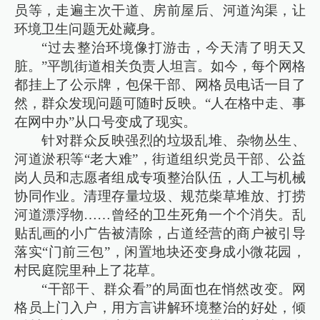
员等，走遍主次干道、房前屋后、河道沟渠，让
环境卫生问题无处藏身。
“过去整治环境像打游击，今天清了明天又
脏。”平凯街道相关负责人坦言。如今，每个网格
都挂上了公示牌，包保干部、网格员电话一目了
然，群众发现问题可随时反映。“人在格中走、事
在网中办”从口号变成了现实。
针对群众反映强烈的垃圾乱堆、杂物丛生、
河道淤积等“老大难”，街道组织党员干部、公益
岗人员和志愿者组成专项整治队伍，人工与机械
协同作业。清理存量垃圾、规范柴草堆放、打捞
河道漂浮物……曾经的卫生死角一个个消失。乱
贴乱画的小广告被清除，占道经营的商户被引导
落实“门前三包”，闲置地块还变身成小微花园，
村民庭院里种上了花草。
“干部干、群众看”的局面也在悄然改变。网
格员上门入户，用方言讲解环境整治的好处，倾