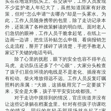
实在在地送到炕头上。在交谈中，工作人员发现
不少监护老人年纪大了，虽然知道国家有好政
策，但对“怎么申请”“去哪办”却是一头雾水。为
此，工作人员随身携带的包里，除了走访记录本
外，还装满了各种政策解读的明白纸。面对老人
们急切的眼神，工作人员干脆拿起笔，在纸上一
边画一边讲，把生活补贴怎么申领、看病报销怎
么走流程，掰开了揉碎了讲清楚，手把手教老人
家记下关键的电话号码。
除了心里的抚慰，眼下的安全也容不得半点
马虎。走访队伍还多了个“心眼”，大家分头检查
了孩子们居住环境的电线是不是老化、插座有没
有松动、柴火堆放得远不远。工作人员反复叮嘱
照料的亲属：“大娘，这插板用完了一定要拔下
来，安全是大事，孩子平平安安比啥都强。”
对于走访中摸排到的情况，官庄街道并没有
让这些记录躺在档案盒里。针对有些孩子功课吃
力的情况，同行的年轻干部现场就当起了“家