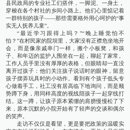
县民政局的专业社工们搭伴，一脚泥、一身土，
穿梭在各个村社的乡间小路上。他们心里惦记着
一群特别的孩子——那些需要格外用心呵护的“事
实无人抚养儿童”。
“最近学习跟得上吗？”“晚上睡觉怕不
怕？”在村民家的院坝里，大家没有正襟危坐地开
会，而是像亲戚串门一样，搬个小板凳，和孩
子、和年迈的监护人围坐在一起，聊起了家常。
工作人员手里没有厚厚的表格，但眼睛却一直没
离开过孩子：他们关注孩子说话时的眼神，留意
孩子摆弄玩具时的小动作。看到有个孩子低头专
心做着手工，社工没有居高临下地询问，而是顺
势蹲下身，用同样高度的视线陪孩子一起穿线打
结。这一蹲，让孩子原本紧绷的肩膀慢慢松了下
来，原本沉默的小院开始有了轻声的交谈和偶尔
的笑声。
走访不仅仅是看望，更是要把政策的温暖实