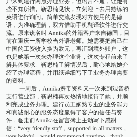
户来到建行网点办理业务，但语言不通，让她有
些不知所措。靳思楠见状，立刻迎上去用熟练的
英语进行询问。简单交流发现对方使用的是德
语，为准确理解，双方借助手机翻译软件进行交
流。原来该名叫 Annika的外籍客户来自德国，目
前在重庆一所学校当外语老师。她需要把自己在
中国的工资收入换为欧元，再汇到境外账户，这
也是她第一次来办理这个业务，这次专程前来了
解具体要求。靳思楠了解情况后，耐心地给她介
绍了办理流程，并用纸详细写下了业务办理需要
的资料。
一周后，Annika携带资料又一次来到观音桥
支行营业部，靳思楠再次热情地接待了她，并顺
利完成业务办理。建行员工娴熟专业的业务能力
和真诚耐心的服务态度赢得了客户的信任与赞
许，临走前Annika在留言簿上主动写下感谢
信：“very friendly staff，supported in all matters，
very helpful，would recommend anytime，thank