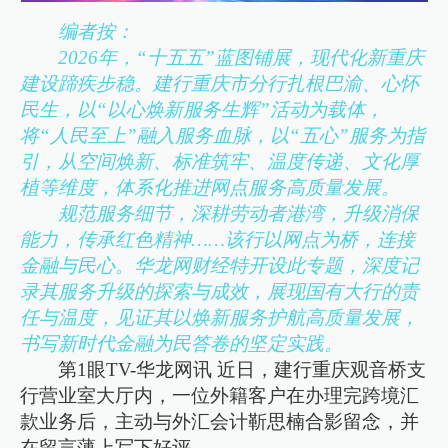
编者按：
2026年，“十五五”蓝图铺展，现代化新重庆
建设蹄疾步稳。建行重庆市分行扎根巴渝、心怀
民生，以“以心焕新服务生辉”活动为载体，
将“人民至上”融入服务血脉，以“五心”服务为指
引，从空间焕新、标准筑牢、温度传递、文化厚
植等维度，体系化推进网点服务高质量发展。
规范服务细节，深耕劳动者港湾，升级消保
能力，传承红色精神……该行以网点为桥，连接
金融与民心。华龙网财经特开设此专题，深度记
录其服务升级的探索与成效，展现国有大行的责
任与温度，见证其以焕新服务护航高质量发展，
书写新时代金融为民答卷的坚定实践。
第1眼TV-华龙网讯 近日，建行重庆观音桥支
行营业室大厅内，一位外籍客户在办理完跨境汇
款业务后，主动与外汇会计靳思楠合影留念，并
在留言薄上写下好评。