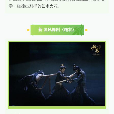
学，碰撞出别样的艺术火花。
新·国风舞剧《翎衣》