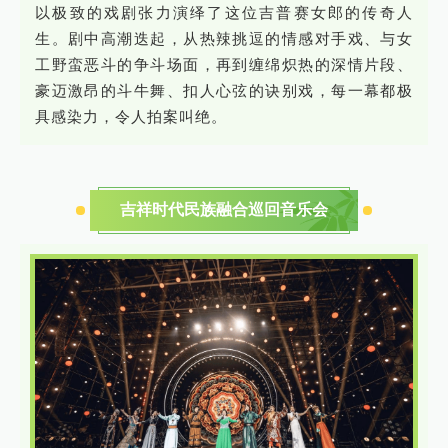
以极致的戏剧张力演绎了这位吉普赛女郎的传奇人
生。剧中高潮迭起，从热辣挑逗的情感对手戏、与女
工野蛮恶斗的争斗场面，再到缠绵炽热的深情片段、
豪迈激昂的斗牛舞、扣人心弦的诀别戏，每一幕都极
具感染力，令人拍案叫绝。
吉祥时代民族融合巡回音乐会