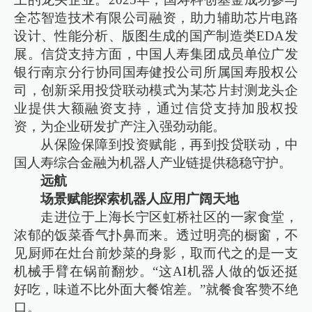
全芯智造技术有限公司融资，助力辅助芯片电路
设计、性能分析、版图生成的国产制造类EDA发
展。信贷支持方面，中国人寿集团成员单位广发
银行南京分行协同国寿健投公司所属国寿股权公
司，创新采用投贷联动模式为某芯片封测龙头企
业提供大额融资支持，通过信贷支持加股权投
资，为企业研发扩产注入强劲动能。
从保险保障到投资赋能，再到投贷联动，中
国人寿综合金融为机器人产业链提供稳稳守护。
远航
场景赋能探索机器人应用广阔天地
走进位于上海长宁区虹桥社区的一家食堂，
浓郁的饭菜香气扑鼻而来。透过明亮的橱窗，不
见厨师在灶台前炒菜的身影，取而代之的是一支
机械手臂在锅前翻炒。“这AI机器人做的饭还挺
好吃，味道不比外面大餐馆差。”就餐食客赞不绝
口。