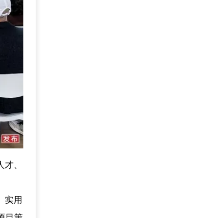
人才、
。
、实用
项目策