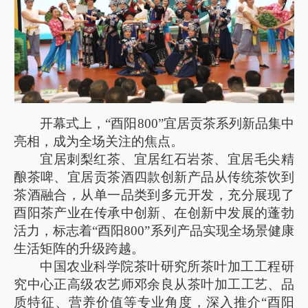
开幕式上，“酉阳800”宜居贡茶系列新品集中
亮相，成为全场关注的焦点。
宜居刺梨红茶、宜居红石岩茶、宜居毛尖精
酿茶啤、宜居贡茶酒四款创新产品从传统茶饮到
茶酒融合，从单一品类到多元开发，充分展现了
酉阳茶产业在传承中创新、在创新中发展的蓬勃
活力，标志着“酉阳800”系列产品实现全场景健康
生活矩阵的升级跨越。
中国农业科学院茶叶研究所茶叶加工工程研
究中心正高级农艺师邓余良从茶叶加工工艺、品
质特征、营养价值等专业角度，深入推介“酉阳