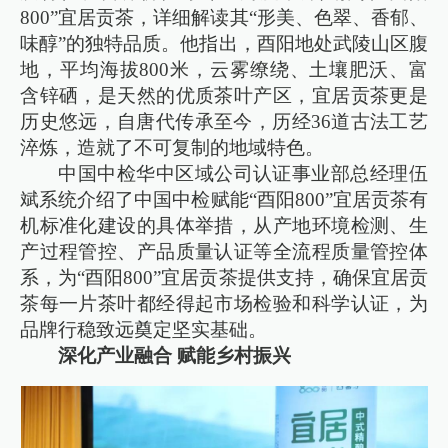
800”宜居贡茶，详细解读其“形美、色翠、香郁、
味醇”的独特品质。他指出，酉阳地处武陵山区腹
地，平均海拔800米，云雾缭绕、土壤肥沃、富
含锌硒，是天然的优质茶叶产区，宜居贡茶更是
历史悠远，自唐代传承至今，历经36道古法工艺
淬炼，造就了不可复制的地域特色。
中国中检华中区域公司认证事业部总经理伍
斌系统介绍了中国中检赋能“酉阳800”宜居贡茶有
机标准化建设的具体举措，从产地环境检测、生
产过程管控、产品质量认证等全流程质量管控体
系，为“酉阳800”宜居贡茶提供支持，确保宜居贡
茶每一片茶叶都经得起市场检验和科学认证，为
品牌行稳致远奠定坚实基础。
深化产业融合 赋能乡村振兴