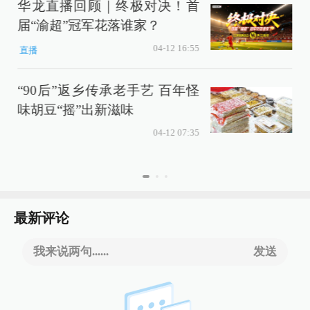
华龙直播回顾｜终极对决！首
届“渝超”冠军花落谁家？
04-12 16:55
直播
“90后”返乡传承老手艺 百年怪
味胡豆“摇”出新滋味
04-12 07:35
最新评论
我来说两句......
发送