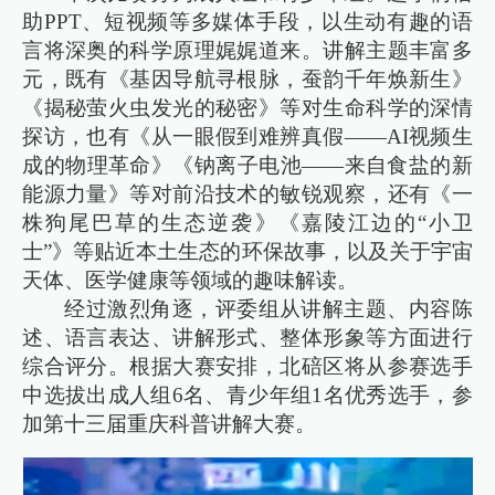
助PPT、短视频等多媒体手段，以生动有趣的语
言将深奥的科学原理娓娓道来。讲解主题丰富多
元，既有《基因导航寻根脉，蚕韵千年焕新生》
《揭秘萤火虫发光的秘密》等对生命科学的深情
探访，也有《从一眼假到难辨真假——AI视频生
成的物理革命》《钠离子电池——来自食盐的新
能源力量》等对前沿技术的敏锐观察，还有《一
株狗尾巴草的生态逆袭》《嘉陵江边的“小卫
士”》等贴近本土生态的环保故事，以及关于宇宙
天体、医学健康等领域的趣味解读。
经过激烈角逐，评委组从讲解主题、内容陈
述、语言表达、讲解形式、整体形象等方面进行
综合评分。根据大赛安排，北碚区将从参赛选手
中选拔出成人组6名、青少年组1名优秀选手，参
加第十三届重庆科普讲解大赛。